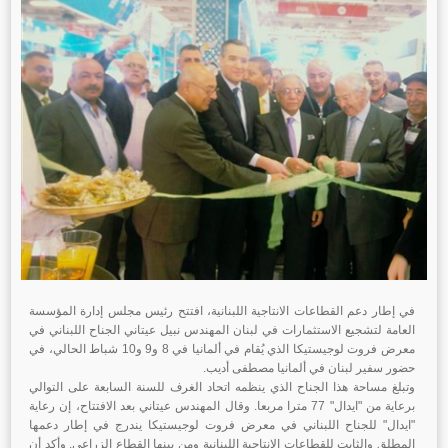
في إطار دعم القطاعات الانتاجية اللبنانية، افتتح رئيس مجلس إدارة المؤسسة
العامة لتشجيع الاستثمارات في لبنان المهندس نبيل عيتاني الجناح اللبناني في
معرض فروت لوجيستيكا الذي
يُقام في ألمانيا في 8 و9 و10 شباط الحالي، في
حضور سفير لبنان في ألمانيا مصطفى أديب.
وتبلغ مساحة هذا الجناح الذي ينظمه اتحاد الغرف للسنة السابعة على التوالي
برعاية من "ايدال" 77 مترا مربعا. وقال المهندس عيتاني بعد الافتتاح، إن رعاية
"ايدال" للجناح اللبناني في معرض فروت لوجيستيكا يندرج في إطار دعمها
المطلق والثابت للقطاعات الانتاجية اللبنانية ومن بينها القطاع الزراعي. وأكد أن