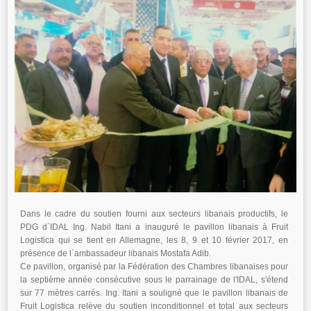
Dans le cadre du soutien fourni aux secteurs libanais productifs, le
PDG d`IDAL Ing. Nabil Itani a inauguré le pavillon libanais à Fruit
Logistica qui se tient en Allemagne, les 8, 9 et 10 février 2017, en
présence de l`ambassadeur libanais Mostafa Adib.
Ce pavillon, organisé par la Fédération des Chambres libanaises pour
la septième année consécutive sous le parrainage de l'IDAL, s'étend
sur 77 mètres carrés. Ing. Itani a souligné que le pavillon libanais de
Fruit Logistica relève du soutien inconditionnel et total aux secteurs