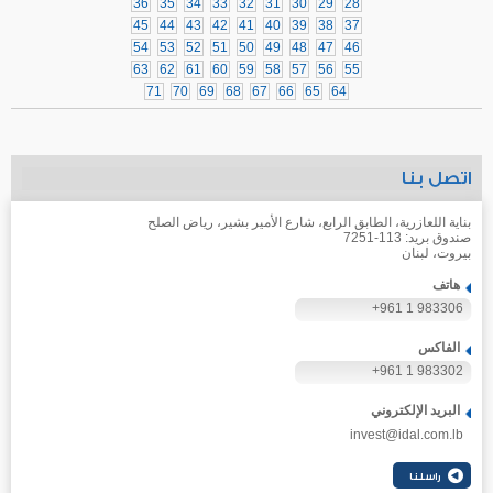
36
35
34
33
32
31
30
29
28
45
44
43
42
41
40
39
38
37
54
53
52
51
50
49
48
47
46
63
62
61
60
59
58
57
56
55
71
70
69
68
67
66
65
64
اتصل بنا
بناية اللعازرية، الطابق الرابع، شارع الأمير بشير، رياض الصلح
صندوق بريد: 113-7251
بيروت، لبنان
هاتف
+961 1 983306
الفاكس
+961 1 983302
البريد الإلكتروني
invest@idal.com.lb