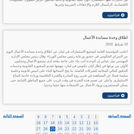
الاقتصادية، الرأسمال اللازم والإعفاءات الضريبية وغيرها.
اطلاق وحدة مساندة الأعمال
19 شباط. 2018
اعلنت المؤسسة العامة لتشجيع الاستثمارات في لبنان عن اطلاق وحدة مساندة الأعمال اليوم
من السراي الحكومي في حضور ورعاية رئيس مجلس الوزراء. وقال رئيس مجلس الإدارة
المهندس نبيل عيتاني إن الوحدة أتت بناء على حاجة ملحة لدى مجتمع الأعمال وستكون
الأولى من نوعها في إطار كيان حكومي في لبنان، مهمتها تقديم المشورة القانونية وخدمات
التدقيق المالي المجانية للشركات الناشئة، ما يتيح لأصحابها البناء على اسس قانونية وعلمية
سليمة فضلا عن المساهمة في تعزيز روح المبادرة والقدرة التنافسية وزيادة جاذبية المناخ
الاستثماري. وأعلن عن تعميم هذه التجربة في وقت قريب على جميع المناطق اللبنانية حتى
يتمكن المستثمرون ورواد الأعمال من الاستفادة منها حيثما وجدوا.
الصفحة السابقة
الصفحة التالية
9
8
7
6
5
4
3
2
1
18
17
16
15
14
13
12
11
10
27
26
25
24
23
22
21
20
19