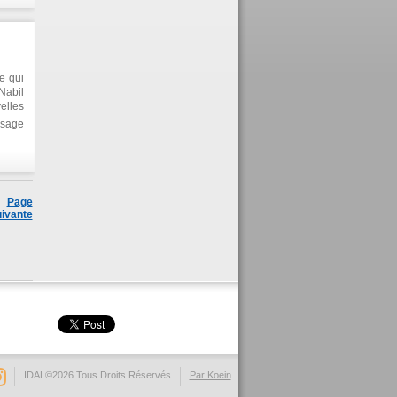
e qui
Nabil
elles
ssage
ie et
Page
ivante
IDAL©2026 Tous Droits Réservés
Par Koein