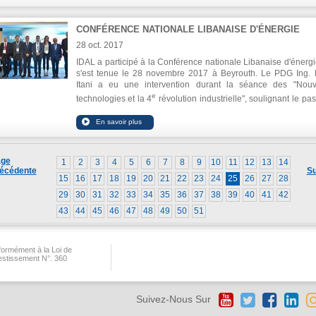
CONFÉRENCE NATIONALE LIBANAISE D'ÉNERGIE
28 oct. 2017
IDAL a participé à la Conférence nationale Libanaise d'énergi
s'est tenue le 28 novembre 2017 à Beyrouth. Le PDG Ing. 
Itani a eu une intervention durant la séance des "Nouv
e
technologies et la 4
révolution industrielle", soulignant le pa
économique du Liban à l`âge de connaissance, de technolog
d'innovation.
ge
1
2
3
4
5
6
7
8
9
10
11
12
13
14
écédente
Su
15
16
17
18
19
20
21
22
23
24
25
26
27
28
29
30
31
32
33
34
35
36
37
38
39
40
41
42
43
44
45
46
47
48
49
50
51
ormément à la Loi de
vestissement N°. 360
Suivez-Nous Sur