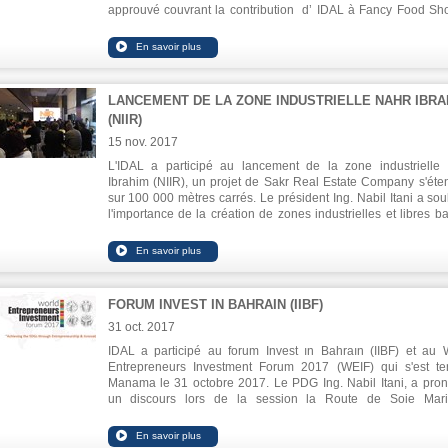
approuvé couvrant la contribution d’ IDAL à Fancy Food Sh
Anuga au président du Syndicat libanais d`industries 
alimentaires (SLFI), M. Ahmed Hoteit. Ing. Itani a déclaré q
secteur est trop prometteur et qu'il devait disposer de moye
soutien afin de contribuer à la promotion de sa product
l'étranger et à la pénétration de nouveaux marchés. Ing Itani a
LANCEMENT DE LA ZONE INDUSTRIELLE NAHR IBRA
également que ce secteur bénéficie de nombreux avantages qu
(NIIR)
ont permis de croitre pour représenter 2,6% du PIB. Hoteit a 
part expliqué que le soutien permet la participation d`un plus 
15 nov. 2017
nombre d`exposants libanais afin de commercialiser leur pro
L'IDAL a participé au lancement de la zone industrielle
ainsi que promouvoir le nom du Liban en tant que produ
Ibrahim (NIIR), un projet de Sakr Real Estate Company s'éte
pionnier.
sur 100 000 mètres carrés. Le président Ing. Nabil Itani a sou
l'importance de la création de zones industrielles et libres b
sur la mobilisation de ressources humaines efficace
spécialisées, la promotion de l'entrepreneuriat et l'investiss
dans le potentiel régional. Il a souligné l'importance de la dif
et de la consolidation de la culture des régions industrielles.
FORUM INVEST IN BAHRAIN (IIBF)
31 oct. 2017
IDAL a participé au forum Invest ın Bahraın (IIBF) et au 
Entrepreneurs Investment Forum 2017 (WEIF) qui s'est t
Manama le 31 octobre 2017. Le PDG Ing. Nabil Itani, a pro
un discours lors de la session la Route de Soie Mari
Continentale (Une ceinture une route pour le développement).
declaré qu'IDAL cherche à jouer un rôle primordial dans l'initi
«Une Ceinture Une Route».