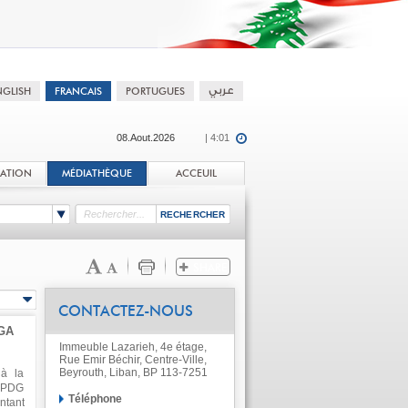
08.Aout.2026
| 4:01
TATION
MÉDIATHÈQUE
ACCEUIL
CONTACTEZ-NOUS
GA
Immeuble Lazarieh, 4e étage,
Rue Emir Béchir, Centre-Ville,
Beyrouth, Liban, BP 113-7251
 à la
e PDG
Téléphone
ntant