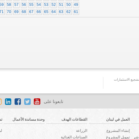
59
58
57
56
55
54
53
52
51
50
49
71
70
69
68
67
66
65
64
63
62
61
جيع الاستثمارات
تابعونا على
العمل في لبنان
القطاعات الهدف
وحدة مساندة الأعمال
تش
إنشاء المشروع
الزراعة
لم
اشر
تمويل المشروع
الصناعات الغذائية