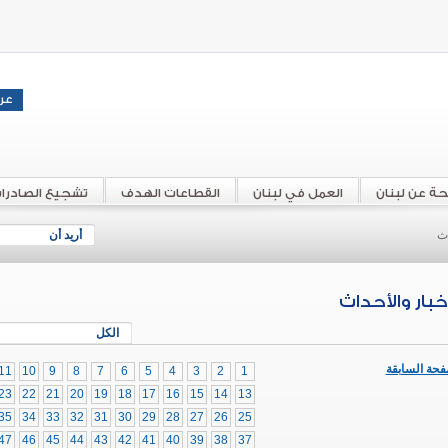
حة عن لبنان
العمل في لبنان
القطاعات الهدف
تشجيع الصادرا
اث
أريد أن
أخبار والأحداث
الكل
فحة السابقة
11
10
9
8
7
6
5
4
3
2
1
23
22
21
20
19
18
17
16
15
14
13
35
34
33
32
31
30
29
28
27
26
25
47
46
45
44
43
42
41
40
39
38
37