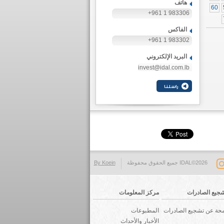
هاتف
60
+961 1 983306
الفاكس
+961 1 983302
البريد الإلكتروني
invest@idal.com.lb
IDAL©2026 جميع الحقوق محفوظة
By Koein
جيع الصادرات
مركز المعلومات
حة عن تشجيع الصادرات
المطبوعات
الأخبار والأحداث