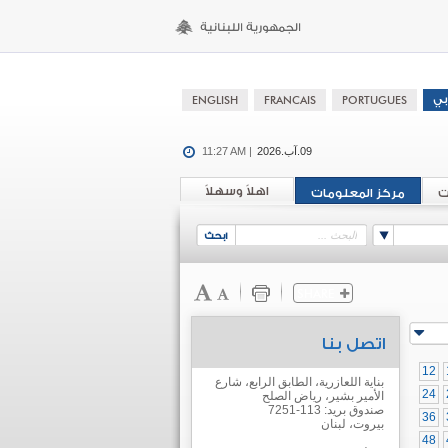
09.آب.2026
11:27 AM |
اهلاً وسهلاً
ت
مركز المعلومات
اتصل بنا
12
بناية اللعازرية، الطابق الرابع، شارع
24
الأمير بشير، رياض الصلح
صندوق بريد: 113-7251
36
بيروت، لبنان
48