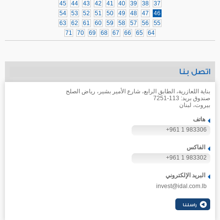
45
44
43
42
41
40
39
38
37
54
53
52
51
50
49
48
47
46
63
62
61
60
59
58
57
56
55
71
70
69
68
67
66
65
64
اتصل بنا
بناية اللعازرية، الطابق الرابع، شارع الأمير بشير، رياض الصلح
صندوق بريد: 113-7251
بيروت، لبنان
هاتف
+961 1 983306
الفاكس
+961 1 983302
البريد الإلكتروني
invest@idal.com.lb