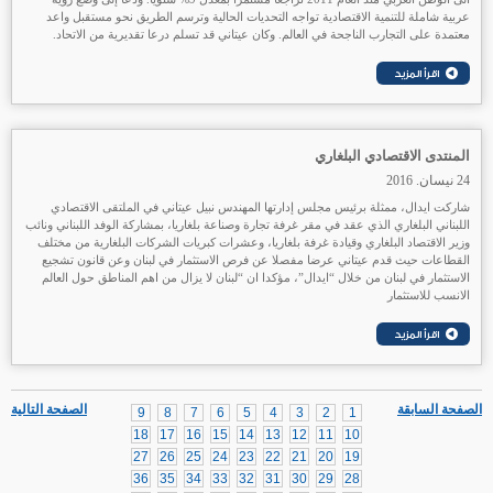
عربية شاملة للتنمية الاقتصادية تواجه التحديات الحالية وترسم الطريق نحو مستقبل واعد
معتمدة على التجارب الناجحة في العالم. وكان عيتاني قد تسلم درعا تقديرية من الاتحاد.
المنتدى الاقتصادي البلغاري
24 نيسان. 2016
شاركت ايدال، ممثلة برئيس مجلس إدارتها المهندس نبيل عيتاني في الملتقى الاقتصادي
اللبناني البلغاري الذي عقد في مقر غرفة تجارة وصناعة بلغاريا، بمشاركة الوفد اللبناني ونائب
وزير الاقتصاد البلغاري وقيادة غرفة بلغاريا، وعشرات كبريات الشركات البلغارية من مختلف
القطاعات
حيث
قدم عيتاني عرضا مفصلا عن فرص الاستثمار في لبنان وعن قانون تشجيع
الاستثمار في لبنان من خلال “ايدال”، مؤكدا ان “لبنان لا يزال من اهم المناطق حول العالم
الانسب للاستثمار
الصفحة السابقة
الصفحة التالية
9
8
7
6
5
4
3
2
1
18
17
16
15
14
13
12
11
10
27
26
25
24
23
22
21
20
19
36
35
34
33
32
31
30
29
28