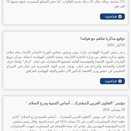
715 شاحنة، وذلك خلال 16 رحلة بحرية للعبّارات. أما حجم البضائع المصدرة، فبلغ حجمها 16
الف طن.
توقيع مذكرة تفاهم مع هولندا
03 أيار. 2016
رعى رئيس الوزراء الهولندي مارك روتي ورئيس مجلس الوزراء اللبناني الأستاذ تمام سلام،
توقيع مذكرة تفاهم بين وزارة التجارة الخارجية وتنمية التعاون الهولندية (ممثلة بمركز ترويج
الواردات للدول النامية) والمؤسسة العامة لتشجيع الاستثمارات في لبنان "ايدال" واتحاد غرف
التجارة والصناعة والزراعة في لبنان، بهدف تعزيز البيئة التصديرية في لبنان في السراي
الحكومي في حضور وزير الاقتصاد الدكتور ألان حكيم والوفد الهولندي المرافق.
مؤتمر "التعاون العربي المشترك ... أساس التنمية ودرع السلام "
29 نيسان. 2016
شاركت"ايدال" في مؤتمر "التعاون العربي المشترك ... أساس التنمية ودرع السلام " الذي
نظمه اتحاد المستثمرات العرب في 29 نيسان 2016 في شرم الشيخ. وقال رئيس مجلس
إدارة المؤسسة المهندس نبيل عيتاني أنه نتيجة للأوضاع غير المستقرة، شهدت الاستثمارات
الى الوطن العربي منذ العام 2011 تراجعا مستمرا بمعدل 9% سنوياً. ودعا إلى وضع رؤية