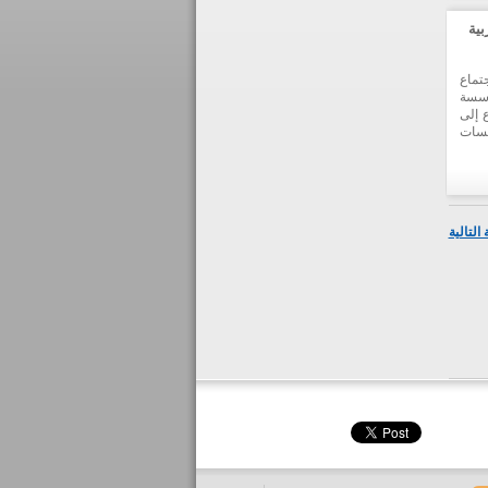
ثلون
لكها
بية
تماع
ؤسسة
 إلى
سسات
التالية