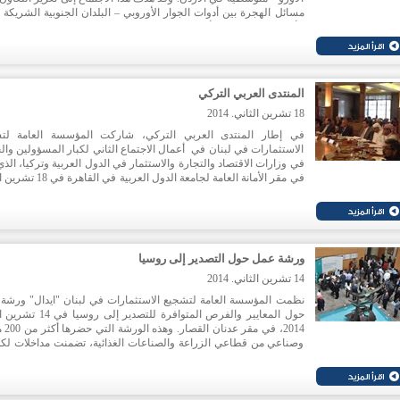
مسائل الهجرة بين أدوات الجوار الأوروبي – البلدان الجنوبية الشريكة
الأعضاء في الاتحاد الأوروبي من جهة، وبين البلدان الجنوبية الشريكة 
بينها في جهة أخرى. وهدف هذا المؤتمر أيضا إلى مساعدة الشركاء في 
الجهود التي يبذلونها من أجل ضبط مختلف أنواع الهجرة من خلال سي
الهجرة المتكاملة التي ترتكز على دلائل. وقد شكل المؤتمر الإقليمي ل
أنماط وملامح الهجرة الذي عقد 
المنتدى العربي التركي
المرحلة الأولى لهذا المشروع، فيما شكل اجتماعا روتردام وبرلين المن
في حزيران وتشرين الأول المرحلة الثانية. وقد حقق اجتماع الأردن ن
18 تشرين الثاني. 2014
على المستوى المحلي والإقليمي، وعبّد الطريق أمام وضع مكوّن م
في إطار المنتدى العربي التركي، شاركت المؤسسة العامة لت
لإطار عمل مشروع الهجرة الأورو – متوسطية.
الاستثمارات في لبنان في أعمال الاجتماع الثاني لكبار المسؤولين وال
في وزارات الاقتصاد والتجارة والاستثمار في الدول العربية وتركيا، الذي
في مقر الأمانة العامة لجامعة الدول العربية ف
2014.
ورشة عمل حول التصدير إلى روسيا
14 تشرين الثاني. 2014
نظمت المؤسسة العامة لتشجيع الاستثمارات في لبنان "ايدال" ورشة
حول المعايير والفرص المتوافرة للتصدير إلى 
2014، في مق
وصناعي من قطاعي الزراعة والصناعات الغذائية، تضمنت مداخلات لك
وزير الصناعة ووزير الاقتصاد والتجارة والسفير الروسي في لبنان، إ
إلى كلمة ترحيبية للرئيس الفخري لاتحاد الغرف العربية السيد عدنان ا
ولرئيس مجلس إدارة "ايدال" المهندس نبيل عيتاني. وتم خلال الورشة