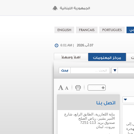
07.آب.2026
6:01 AM |
اهلاً وسهلاً
ت
مركز المعلومات
اتصل بنا
بناية اللعازرية، الطابق الرابع، شارع
الأمير بشير، رياض الصلح
صندوق بريد: 113-7251
 إلى
بيروت، لبنان
هجرة
ن حول