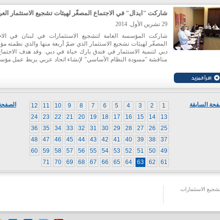
خصائص السوق الروسية ومتطلباتها والفرص المتاحة. كما شارك مم
عن بعض شركات الشحن لشرح تفاصيل الشحن والخطوط التي تس
شاركت "ايدال" في الاجتماع المصغّر لهيئات تشجيع الاستثمار العر
البواخر.
29 تشرين الأول. 2014
شاركت المؤسسة العامة لتشجيع الاستثمارات في لبنان في الاج
المصغّر لهيئات تشجيع الاستثمار الذي ضمّ أربعة منها والذي نظمته م
دبي لتنمية الاستثمار في فندق بارك حياة في دبي. وقد هدف الاجتماع
مناقشة "مسودة النظام الأساسي" لإنشاء اتحاد عربي يربط عمل مؤ
تشجيع الاستثمارات في الدول العربية.
فحة السابقة
الصفحة 
12
11
10
9
8
7
6
5
4
3
2
1
24
23
22
21
20
19
18
17
16
15
14
13
36
35
34
33
32
31
30
29
28
27
26
25
48
47
46
45
44
43
42
41
40
39
38
37
60
59
58
57
56
55
54
53
52
51
50
49
71
70
69
68
67
66
65
64
63
62
61
جيع الاستثمارات