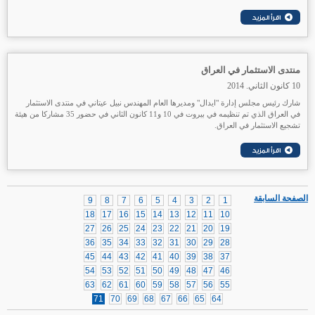
منتدى الاستثمار في العراق
10 كانون الثاني. 2014
شارك رئيس مجلس إدارة "ايدال" ومديرها العام المهندس نبيل عيتاني في منتدى الاستثمار
في العراق الذي تم تنظيمه في بيروت في 10 و11 كانون الثاني في حضور 35 مشاركا من هيئة
تشجيع الاستثمار في العراق.
الصفحة السابقة
9
8
7
6
5
4
3
2
1
18
17
16
15
14
13
12
11
10
27
26
25
24
23
22
21
20
19
36
35
34
33
32
31
30
29
28
45
44
43
42
41
40
39
38
37
54
53
52
51
50
49
48
47
46
63
62
61
60
59
58
57
56
55
71
70
69
68
67
66
65
64