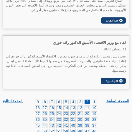
– البقاع الغربي، يمتد على مساحة 940 الف متر مربع ويهدف إلى تصدير 90% من إنتاجه
بشكل رئيسي إلى دول مجلس التعاون الخليجي ومصر وشرق آسيا بالإضافة إلى بعض الدول
الأوروبية. اما حجم الاستثمار في المشروع، فيبلغ 2,16 مليون دولار أمريكي.
لقاء مع وزير الاقتصاد الأسبق الدكتور رائد خوري
23 نيسان. 2020
بحث رئيس مجلس إدارة ايدال د. مازن سويد مع وزير الاقتصاد الأسبق الدكتور رائد خوري في
إعادة إحياء خطة ماكينزي والمبادرات المطروحة من ضمنها لاسيما تلك المتعلقة بعمل ايدال.
يذكر ان هذه الخطة وضعت من قبل الحكومة السابقة من اجل انعاش القطاعات الانتاجية
ومساندتها.
الصفحة السابقة
الصفحة التالية
9
8
7
6
5
4
3
2
1
18
17
16
15
14
13
12
11
10
27
26
25
24
23
22
21
20
19
36
35
34
33
32
31
30
29
28
45
44
43
42
41
40
39
38
37
54
53
52
51
50
49
48
47
46