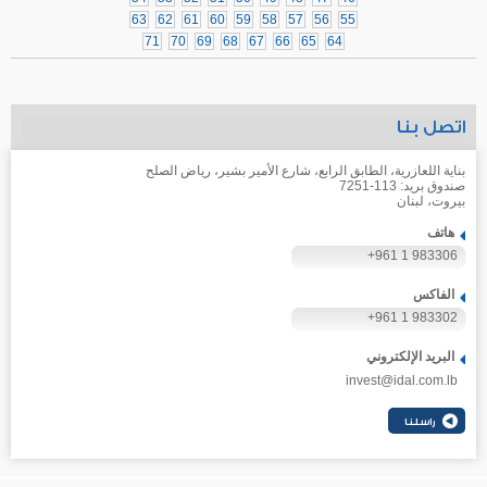
63
62
61
60
59
58
57
56
55
71
70
69
68
67
66
65
64
اتصل بنا
بناية اللعازرية، الطابق الرابع، شارع الأمير بشير، رياض الصلح
صندوق بريد: 113-7251
بيروت، لبنان
هاتف
+961 1 983306
الفاكس
+961 1 983302
البريد الإلكتروني
invest@idal.com.lb