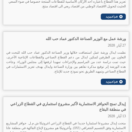
تعزيز هذا القطاع باعتباره أحد الأركان الأساسیة للقطاعات المنتجة خصوصا في ضوء السعي
الحثيث لتحویل الاقتصاد الوطني من اقتصاد ريعي الى اقتصاد منتج.
ورشة عمل مع الوزير الصناعة الدكتور عماد حب الله
27 أيار. 2020
نظمت ايدال ورشة عمل استضافت خلالها وزير الصناعة الدكتور عماد حب الله للبحث في
التعاون بين الطرفين لتمكين ايدال من دعم القطاع الصناعي والقطاعات الإنتاجية الأخرى،
حيث تمت دراسة عدد من المراسيم والإجراءات تمهيدا لرفعها إلى مجلس الوزراء. وجاءت
هذه الورشة إثر توقيع مذكرة تفاهم بين وزارة الصناعة وايدال بهدف تعزيز الاستثمارات في
القطاع الصناعي وتمهيد الطريق نحو نموذج جديد للإنتاج.
إيدال تمنح الحوافز الاستثمارية لأكبر مشروع استثماري في القطاع الزراعي
في منطقة البقاع
13 أيار. 2020
منحت إيدال مشروعا استثماريا جديدا في القطاع الزراعي اغروتيكا ش.م.ل. حوافز المشاريع
الاستثمارية وفق التقسيم الجغرافي (IPZ). وأغروتيكا هو مشروع لإنتاج الفاكهة في منطقة عانا