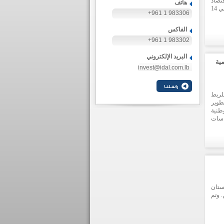
تصاد
هاتف
والأعمال لـ "مؤتمر الاقتصاد الاغترابي الثاني"، الذي يقام يوم الخميس في 14
+961 1 983306
 حول
الفاكس
ان".
+961 1 983302
 على
البريد الإلكتروني
مية
invest@idal.com.lb
لربط
تطوير
لجنة وطنية
اسات
ياغة
ستان
. وتم