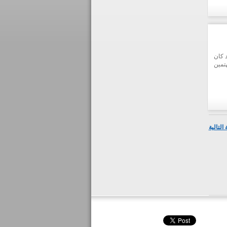
 وقد كان
تمين
التالية