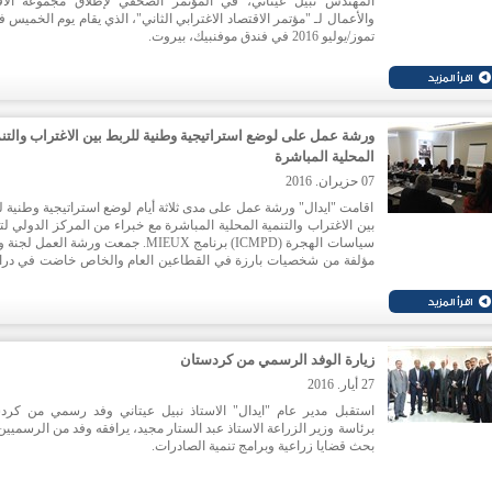
المهندس نبيل عيتاني، في المؤتمر الصحفي لإطلاق مجموعة الاق
تموز/يوليو 2016 في فندق موفنبيك، بيروت.
تشارك ايدال الراعي الاستراتيجي للمنتدى في حلقة نقاش متخصصة
"الدور المحوري للمغتربين في دعم التنمية الاقتصادية والاستثمار في لبن
للاطلاع على مزيد من المعلومات حول هذا الحدث، وتفاصيل التسجيل
هذا
الرابط
.
ورشة عمل على لوضع استراتيجية وطنية للربط بين الاغتراب والتن
المحلية المباشرة
07 حزيران. 2016
اقامت "ايدال" ورشة عمل على مدى ثلاثة أيام لوضع استراتيجية وطنية ل
بين الاغتراب والتنمية المحلية المباشرة مع خبراء من المركز الدولي ل
سياسات الهجرة (ICMPD) برنامج MIEUX. جمعت ورشة العمل 
مؤلفة من شخصيات بارزة في القطاعين العام والخاص خاضت في در
حالات مشابهة و الدروس المستفادة منها، وتلقت تدريب عملي على ص
الاستراتيجية.
زيارة الوفد الرسمي من كردستان
27 أيار. 2016
استقبل مدير عام "ايدال" الاستاذ نبيل عيتاني وفد رسمي من كرد
برئاسة وزير الزراعة الاستاذ عبد الستار مجيد، يرافقه وفد من الرسميين
بحث قضايا زراعية وبرامج تنمية الصادرات.