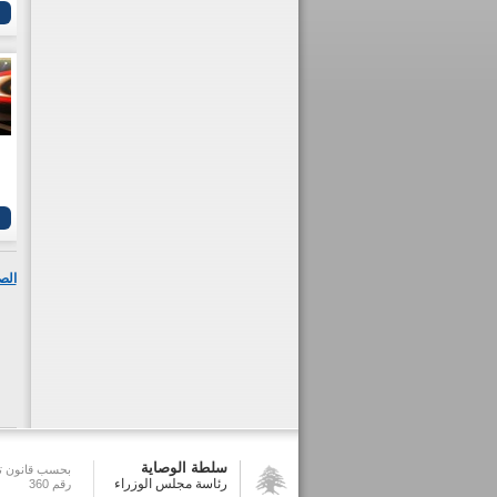
الص
سلطة الوصاية
بحسب قانون تش
رئاسة مجلس الوزراء
رقم 360