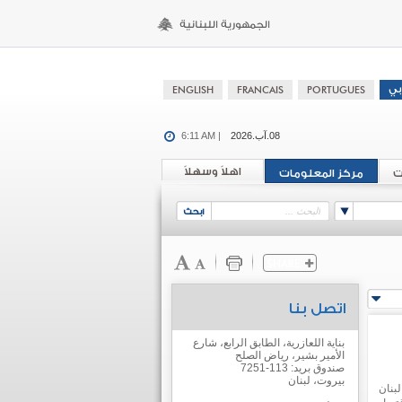
08.آب.2026
6:11 AM |
اهلاً وسهلاً
ت
مركز المعلومات
اتصل بنا
بناية اللعازرية، الطابق الرابع، شارع
الأمير بشير، رياض الصلح
صندوق بريد: 113-7251
بيروت، لبنان
بنان