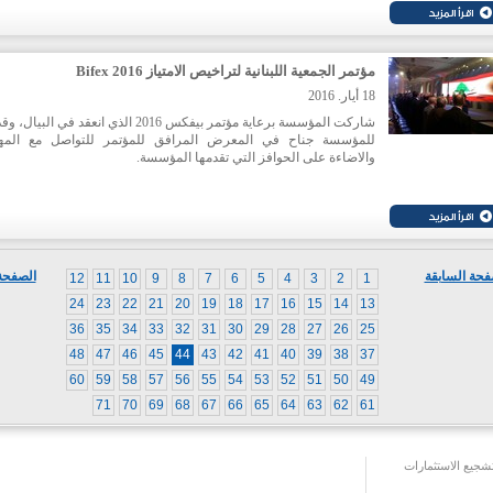
مؤتمر الجمعية اللبنانية لتراخيص الامتياز Bifex 2016
18 أيار. 2016
شاركت المؤسسة برعاية
مؤتمر بيفكس 2016 الذي انعقد في البيال،
للمؤسسة جناح في المعرض المرافق للمؤتمر للتواصل مع المه
والاضاءة على الحوافز التي تقدمها المؤسسة
.
فحة السابقة
الصفحة 
12
11
10
9
8
7
6
5
4
3
2
1
24
23
22
21
20
19
18
17
16
15
14
13
36
35
34
33
32
31
30
29
28
27
26
25
48
47
46
45
44
43
42
41
40
39
38
37
60
59
58
57
56
55
54
53
52
51
50
49
71
70
69
68
67
66
65
64
63
62
61
جيع الاستثمارات