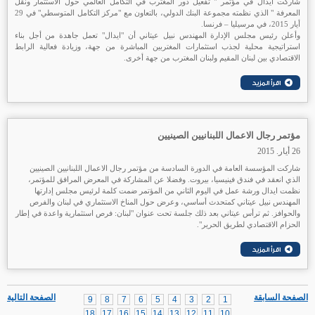
شاركت ايدال في مؤتمر " تفعيل دور المغترب في التكامل العالمي حول الاستثمار ونقل
المعرفة " الذي نظمته مجموعة البنك الدولي، بالتعاون مع "مركز التكامل المتوسطي" في 29
أيار 2015، في مرسيليا – فرنسا.
وأعلن رئيس مجلس الإدارة المهندس نبيل عيتاني أن "ايدال" تعمل جاهدة من أجل بناء
استراتيجية محلية لجذب استثمارات المغتربين المباشرة من جهة، وزيادة فعالية الرابط
الاقتصادي بين لبنان المقيم ولبنان المغترب من جهة أخرى.
مؤتمر رجال الاعمال اللبنانيين الصينيين
26 أيار. 2015
شاركت المؤسسة العامة في الدورة السادسة من مؤتمر رجال الاعمال اللبنانيين الصينيين
الذي انعقد في فندق فينيسيا، بيروت. وفضلا عن المشاركة في المعرض المرافق للمؤتمر،
نظمت ايدال ورشة عمل في اليوم الثاني من المؤتمر ضمت كلمة لرئيس مجلس إدارتها
المهندس نبيل عيتاني كمتحدث أساسي، وعرض حول المناخ الاستثماري في لبنان والفرص
والحوافز. ثم ترأس عيتاني بعد ذلك جلسة تحت عنوان "لبنان: فرص استثمارية واعدة في إطار
الحزام الاقتصادي لطريق الحرير".
الصفحة السابقة
الصفحة التالية
9
8
7
6
5
4
3
2
1
18
17
16
15
14
13
12
11
10