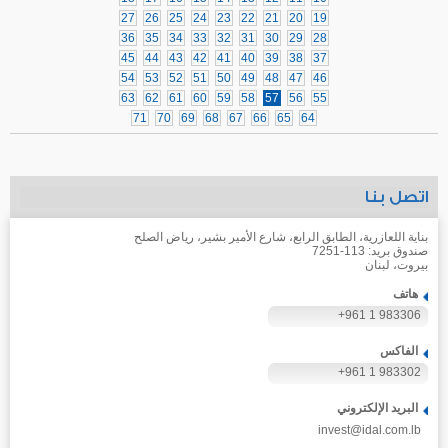
27
26
25
24
23
22
21
20
19
36
35
34
33
32
31
30
29
28
45
44
43
42
41
40
39
38
37
54
53
52
51
50
49
48
47
46
63
62
61
60
59
58
57
56
55
71
70
69
68
67
66
65
64
اتصل بنا
بناية اللعازرية، الطابق الرابع، شارع الأمير بشير، رياض الصلح
صندوق بريد: 113-7251
بيروت، لبنان
هاتف
+961 1 983306
الفاكس
+961 1 983302
البريد الإلكتروني
invest@idal.com.lb