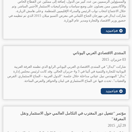
والمسؤولين الرسميين من عدد كبير من الدول، إضافة إلى ممثلين عن القطاع الخاص
والأكاديميين ممن يعملون على وضع سياسات واستراتيجيات الاستثمار الأجنبي المباشر. وتم
خلال الاجتماع انتخاب نواب الرئيس والمدراء الإقليميين للمنظمة. وعلى هامش الزيارة،
شاركت ايدال في مهرجان الجناح اللبناني في معرض اكسبو ميلان 2015 الذي تم تنظيمه في
حضور وزير الاقتصاد والتجارة ومدير عام الوزارة.
المنتدى الاقتصادي العربي اليوناني
03 حزيران. 2015
شاركت "ايدال" في المنتدى الاقتصادي العربي اليوناني الرابع الذي نظمته الغرفة العربية
اليونانية للتجارة والتنمية في أثينا في 3 و4 حزيران الحالي. وقد كانت لرئيس مجلس إدارة
"يدال" المهندس نبيل عيتاني مداخلة خلال جلسة: "الدول العربية – المناخ الاستثماري: الفرص
والعقبات"، تحدث فيها عن المناخ الاستثماري في لبنان والحوافز والفرص المتاحة.
مؤتمر "تفعيل دور المغترب في التكامل العالمي حول الاستثمار ونقل
المعرفة"
29 أيار. 2015