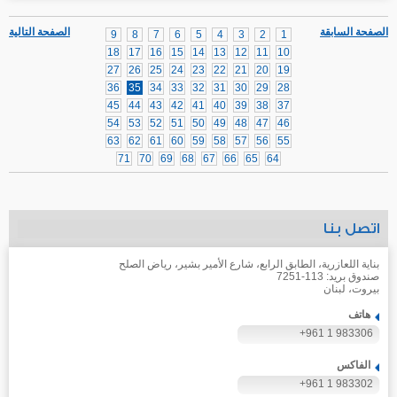
الصفحة السابقة
الصفحة التالية
9
8
7
6
5
4
3
2
1
18
17
16
15
14
13
12
11
10
27
26
25
24
23
22
21
20
19
36
35
34
33
32
31
30
29
28
45
44
43
42
41
40
39
38
37
54
53
52
51
50
49
48
47
46
63
62
61
60
59
58
57
56
55
71
70
69
68
67
66
65
64
اتصل بنا
بناية اللعازرية، الطابق الرابع، شارع الأمير بشير، رياض الصلح
صندوق بريد: 113-7251
بيروت، لبنان
هاتف
+961 1 983306
الفاكس
+961 1 983302