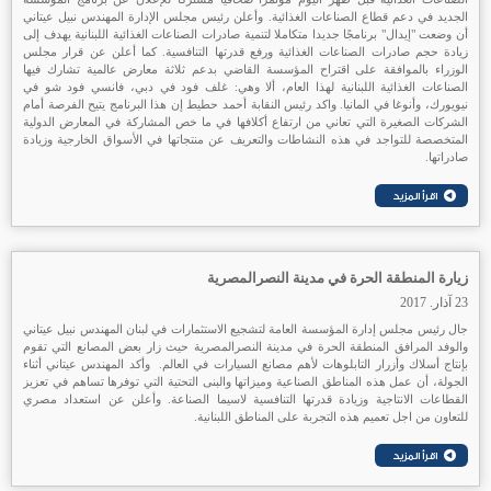
الجديد في دعم قطاع الصناعات الغذائية. وأعلن رئيس مجلس الإدارة المهندس نبيل عيتاني
أن وضعت "إيدال" برنامجًا جديدا متكاملا لتنمية صادرات الصناعات الغذائية اللبنانية يهدف إلى
زيادة حجم صادرات الصناعات الغذائية ورفع قدرتها التنافسية. كما أعلن عن قرار مجلس
الوزراء بالموافقة على اقتراح المؤسسة القاضي بدعم ثلاثة معارض عالمية تشارك فيها
الصناعات الغذائية اللبنانية لهذا العام، ألا وهي: غلف فود في دبي، فانسي فود شو في
نيويورك، وأنوغا في المانيا. واكد رئيس النقابة أحمد حطيط إن هذا البرنامج يتيح الفرصة أمام
الشركات الصغيرة التي تعاني من ارتفاع أكلافها في ما خص المشاركة في المعارض الدولية
المتخصصة للتواجد في هذه النشاطات والتعريف عن منتجاتها في الأسواق الخارجية وزيادة
صادراتها.
زيارة المنطقة الحرة في مدينة النصرالمصرية
23 آذار. 2017
جال رئيس مجلس إدارة المؤسسة العامة لتشجيع الاستثمارات في لبنان المهندس نبيل عيتاني
والوفد المرافق المنطقة الحرة في مدينة النصرالمصرية حيث زار بعض المصانع التي تقوم
بإنتاج أسلاك وأزرار التابلوهات لأهم مصانع السيارات في العالم. وأكد المهندس عيتاني أثناء
الجولة، أن عمل هذه المناطق الصناعية وميزاتها والبنى التحتية التي توفرها تساهم في تعزيز
القطاعات الانتاجية وزيادة قدرتها التنافسية لاسيما الصناعة. وأعلن عن استعداد مصري
للتعاون من اجل تعميم هذه التجربة على المناطق اللبنانية.