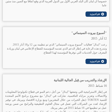
خصوصا أن لبنان كان البلد العربي الأول بين الدول العربية الذي وقع اتفاقا مع الصين منذ ستين
عاما
"أسبوع بيروت السينمائي"
12 آذار. 2015
رعت "ايدال" فعاليات "أسبوع بيروت السينمائي" الذي تم تنظيمه بين 12 و18 آذار 2015.
وتندرج هذه الرعاية في إطار الدعم الذي تقدمه المؤسسة للقطاع الإعلامي في لبنان وزيادة
المعرف حول الخدمات التي توفرها المؤسسة لهذا القطاع.
الإرشاد والتدريب من قِبل الجالية اللبنانية
16 شباط. 2015
في إطار الاستراتيجية التي وضعتها "ايدال" من أجل دعم النمو في قطاع تكنولوجيا المعلومات
والاتصالات وتعزيز مزاياه التنافسية، شاركت في "ايدال" مع مشروع برنامج الأمم المتحدة
للتنمية TOKTEN (نقل الخبرات من خلال المغتربين) ومع وزارة الاقتصاد وبيريتك في توفير
الإرشاد لعدد من الشركات التي تعمل في مجال العلوم التطبيقية والبرامج من ضمن ورشة
عمل تم تنظيمها في 16 شباط 2015 في مقر بيريتك.
وتحدث خلال ورشة العمل هذه مدير الأبحاث في شركة مايكروسوفت ستيف بطحيش، حيث