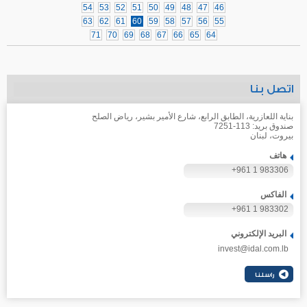
54
53
52
51
50
49
48
47
46
63
62
61
60
59
58
57
56
55
71
70
69
68
67
66
65
64
اتصل بنا
بناية اللعازرية، الطابق الرابع، شارع الأمير بشير، رياض الصلح
صندوق بريد: 113-7251
بيروت، لبنان
هاتف
+961 1 983306
الفاكس
+961 1 983302
البريد الإلكتروني
invest@idal.com.lb