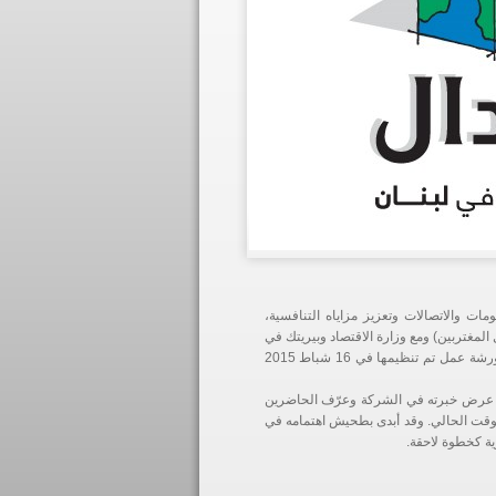
ات والاتصالات وتعزيز مزاياه التنافسية،
تحدة للتنمية TOKTEN (نقل الخبرات من خلال المغتربين) ومع وزارة الاقتصاد وبيريتك في
توفير الإرشاد لعدد من الشركات التي تعمل في مجال العلوم التطبيقية والبرامج من ضمن ورشة عمل تم تنظيمها في 16 شباط 2015
عرض خبرته في الشركة وعرّف الحاضرين
لوقت الحالي. وقد أبدى بطحيش اهتمامه في
ية كخطوة لاحقة.