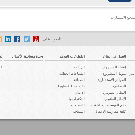
جيع الاستثمارات
تابعونا على
العمل في لبنان
القطاعات الهدف
وحدة مساندة الأعمال
تش
إنشاء المشروع
الزراعة
لم
اشر
تمويل المشروع
الصناعات الغذائية
الحوافز الاستثمارية
الصناعة
التوظيف
تكنولوجيا المعلومات
النظام الضريبي
الاعلام
الإطار القانوني
التكنولوجيا
دعم المؤسسات الناشئة
الاتصالات
كلفة ممارسة الاعمال
السياحة