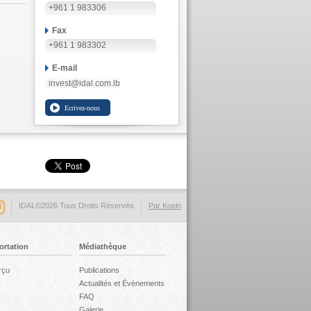
+961 1 983306
Fax
+961 1 983302
E-mail
invest@idal.com.lb
IDAL©2026 Tous Droits Réservés
Par Koein
ortation
Médiathèque
rçu
Publications
Actualités et Évènements
FAQ
Galerie