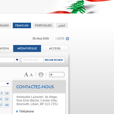
06.Aout.2026
| 10:53
TATION
MÉDIATHÈQUE
ACCEUIL
CONTACTEZ-NOUS
15
16
Immeuble Lazarieh, 4e étage,
31
32
Rue Emir Béchir, Centre-Ville,
Beyrouth, Liban, BP 113-7251
47
48
Téléphone