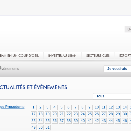
LIBAN EN UN COUP D'OEIL
INVESTIR AU LIBAN
SECTEURS CLÉS
EXPOR
t Évènements
Je voudrais
CTUALITÉS ET ÉVÈNEMENTS
Tous
ge Précédente
1
2
3
4
5
6
7
8
9
10
11
12
13
14
17
18
19
20
21
22
23
24
25
26
27
28
29
30
33
34
35
36
37
38
39
40
41
42
43
44
45
46
49
50
51