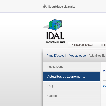
A PROPOS D'IDAL
LE 
Page D'acceuil ›
Médiathèque ›
Actualités E
Publications
A
Actualités et Évènements
FAQ
Pa
Galerie