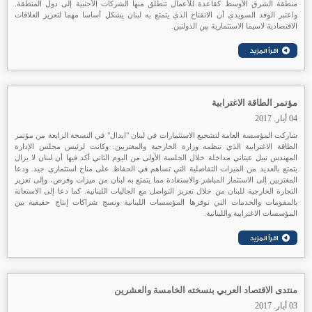
منطقة الشرق الأوسط كقاعدة للأعمال تنطلق منها الشركات الأجنبية إلى دول المنطقة.
واعتبر الوفد السويدي أن الانفتاح الذي يتمتع به لبنان يشكل أساسا مهما لتعزيز العلاقات
الاقتصادية لاسيما الاستثمارية بين الدولتين.
مؤتمر الطاقة الاغترابية
04 أيار. 2017
شاركت المؤسسة العامة لتشجيع الاستثمارات في لبنان "ايدال" في النسخة الرابعة من مؤتمر
الطاقة الاغترابية الذي تنظمه وزارة الخارجية والمغتربين. وكانت لرئيس مجلس الإدارة
المهندس نبيل عيتاني مداخلة خلال الجلسة الأولى من اليوم الثاني أكد فيها أن لبنان لا يزال
يتمتع بالعديد من الميزات التفاضلية التي تساهم في الحفاظ على مناخ استثماري جيد. ودعا
المغتربين إلى الاستثمار المباشر والاستفادة مما يتمتع به لبنان من ميزات وفرص، وإلى تعزيز
التجارة الخارجية للبنان من خلال تعزيز التواصل مع الجاليات اللبنانية. كما دعا إلى الاستعانة
بالمقومات والخدمات التي توفرها المؤسسات اللبنانية ونسج شراكات إنتاج حقيقية بين
المؤسسات الاغترابية واللبنانية.
منتدى الاقتصاد العربي بنسخته الخامسة والعشرين
03 أيار. 2017