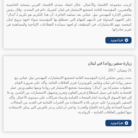
كرمت مجموعة الاقتصاد والأعمال، خلال انعقاد منتدى الاقتصاد العربي بنسخته الخامسة
والعشرين، المؤسسة العامة لتشجيع الاستثمار في لبنان كشريك دائم في المنتدى. وقال رئيس
مجلس الإدارة المهندس نبيل عيتاني بعد تسلمه الجائزة، أن هذا التكريم هو تكريم لـ"ايدال"
على الجهود المبذولة في تأديتهم للمهام التي تضطلع بها المؤسسة سواء لجهة ترويج لبنان
كمقصد مهم للاستثمارات في المنطقة، او لجهة مساندة القطاعات الإنتاجية والمساهمة في
تعزيز صادراتها.
زيارة سفير رواندا في لبنان
21 نيسان. 2017
بحث رئيس مجلس إدارة المؤسسة العامة لتشجيع الاستثمارات المهندس نبيل عيتاني مع
سفير رواندا في لبنان ويليامز نكورونزيزا تعزيز العلاقات الثنائية. وأكد على ضرورة القيام
بخطوات مشتركة بين "ايدال" ومؤسسة تشجيع الاستثمار في رواندا ومنها تنظيم ورش عمل
اقتصادية ثنائية في سبيل استطلاع فرص التعاون وتعزيز وتسهيل الاستثمارات بين البلدين. ودعا
إلى فتح السوق الرواندية امام المنتجات اللبنانية وارساء شراكات على مستوى الأعمال. وأكد
السفير نكورونزيزا على حرص بلاده الاستفادة من الخبرات اللبنانية في العديد من المجالات
لاسيما الصناعة والزراعة (التفاح والعنب). واعتبر ان لبنان يزخر بالفرص التي يمكن الاستفادة
منها لتطوير العلاقات اللبنانية – الرواندية.