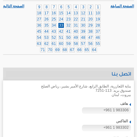
الصفحة السابقة
الصفحة التالية
9
8
7
6
5
4
3
2
1
18
17
16
15
14
13
12
11
10
27
26
25
24
23
22
21
20
19
36
35
34
33
32
31
30
29
28
45
44
43
42
41
40
39
38
37
54
53
52
51
50
49
48
47
46
63
62
61
60
59
58
57
56
55
71
70
69
68
67
66
65
64
اتصل بنا
بناية اللعازرية، الطابق الرابع، شارع الأمير بشير، رياض الصلح
صندوق بريد: 113-7251
بيروت، لبنان
هاتف
+961 1 983306
الفاكس
+961 1 983302