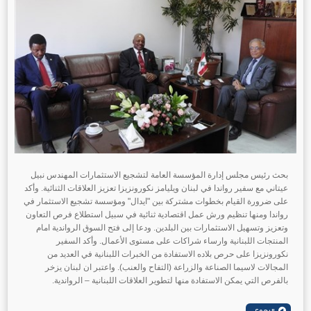
بحث رئيس مجلس إدارة المؤسسة العامة لتشجيع الاستثمارات المهندس نبيل
عيتاني مع سفير رواندا في لبنان ويليامز نكورونزيزا تعزيز العلاقات الثنائية. وأكد
على ضرورة القيام بخطوات مشتركة بين "ايدال" ومؤسسة تشجيع الاستثمار في
رواندا ومنها تنظيم ورش عمل اقتصادية ثنائية في سبيل استطلاع فرص التعاون
وتعزيز وتسهيل الاستثمارات بين البلدين. ودعا إلى فتح السوق الرواندية امام
المنتجات اللبنانية وارساء شراكات على مستوى الأعمال. وأكد السفير
نكورونزيزا على حرص بلاده الاستفادة من الخبرات اللبنانية في العديد من
المجالات لاسيما الصناعة والزراعة (التفاح والعنب). واعتبر ان لبنان يزخر
بالفرص التي يمكن الاستفادة منها لتطوير العلاقات اللبنانية – الرواندية.