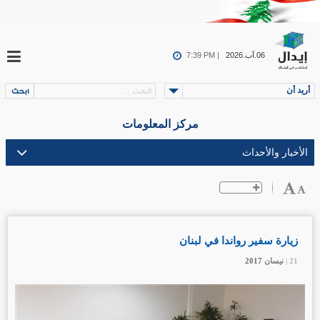
06.آب.2026
7:39 PM |
أريد أن
مركز المعلومات
زيارة سفير رواندا في لبنان
21 |
21 |
21 |
نيسان
نيسان
نيسان
2017
2017
2017