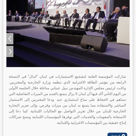
شاركت المؤسسة العامة لتشجيع الاستثمارات في لبنان "ايدال" في النسخة
الرابعة من مؤتمر الطاقة الاغترابية الذي تنظمه وزارة الخارجية والمغتربين.
وكانت لرئيس مجلس الإدارة المهندس نبيل عيتاني مداخلة خلال الجلسة الأولى
من اليوم الثاني أكد فيها أن لبنان لا يزال يتمتع بالعديد من الميزات التفاضلية التي
تساهم في الحفاظ على مناخ استثماري جيد. ودعا المغتربين إلى الاستثمار
المباشر والاستفادة مما يتمتع به لبنان من ميزات وفرص، وإلى تعزيز التجارة
الخارجية للبنان من خلال تعزيز التواصل مع الجاليات اللبنانية. كما دعا إلى
الاستعانة بالمقومات والخدمات التي توفرها المؤسسات اللبنانية ونسج شراكات
إنتاج حقيقية بين المؤسسات الاغترابية واللبنانية.