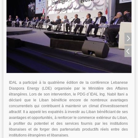
IDAL a participé à la quatrième édition de la conférence Lebanese
Diaspora Energy (LDE) organisée par le Ministère des Affaires
étrangères. Lors de son intervention, le PDG d`IDAL Ing. Nabil Itani a
déclaré que le Liban bénéficie encore de nombreux avantages
concurrentiels qui contribuent à maintenir un climat d'investissement
attractif. Il a appelé les expatriés à investir au Liban bénéficiant de ses
avantages et opportunités, à renforcer le commerce extérieur du Liban,
à profiter du potentiel et des services fournis par les institutions
libanaises et de forger des partenariats productifs réels entre des
institutions étrangères et libanaises.