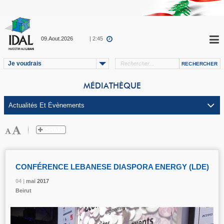
09.Aout.2026
| 2:45
Je voudrais
MÉDIATHÈQUE
CONFÉRENCE LEBANESE DIASPORA ENERGY (LDE)
04 |
04 |
04 |
04 |
mai
mai
mai
mai
2017
2017
2017
2017
Beirut