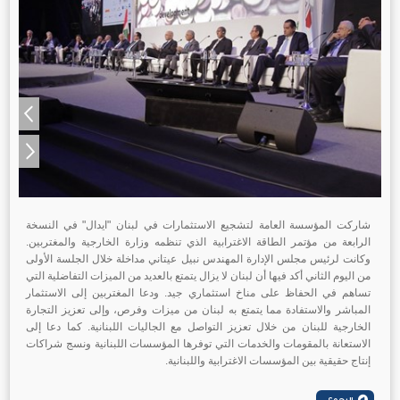
شاركت المؤسسة العامة لتشجيع الاستثمارات في لبنان "ايدال" في النسخة
الرابعة من مؤتمر الطاقة الاغترابية الذي تنظمه وزارة الخارجية والمغتربين.
وكانت لرئيس مجلس الإدارة المهندس نبيل عيتاني مداخلة خلال الجلسة الأولى
من اليوم الثاني أكد فيها أن لبنان لا يزال يتمتع بالعديد من الميزات التفاضلية التي
تساهم في الحفاظ على مناخ استثماري جيد. ودعا المغتربين إلى الاستثمار
المباشر والاستفادة مما يتمتع به لبنان من ميزات وفرص، وإلى تعزيز التجارة
الخارجية للبنان من خلال تعزيز التواصل مع الجاليات اللبنانية. كما دعا إلى
الاستعانة بالمقومات والخدمات التي توفرها المؤسسات اللبنانية ونسج شراكات
إنتاج حقيقية بين المؤسسات الاغترابية واللبنانية.