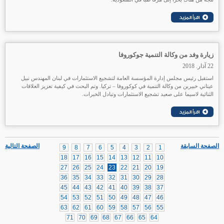
زيارة وفد من وكالة التنمية جوكوروفا
22 آذار. 2018
استقبل رئيس مجلس إدارة المؤسسة العامة لتشجيع الاستثمارات في لبنان المهندس نبيل
عيتاني خبيرين من وكالة التنمية في كوكوروفا – تركيا. وتم البحث في كيفية تعزيز العلاقات
الثنائية لاسيما على صعيد تشجيع الاستثمارات وتبادل الخبرات.
الصفحة السابقة
الصفحة التالية
9
8
7
6
5
4
3
2
1
18
17
16
15
14
13
12
11
10
27
26
25
24
23
22
21
20
19
36
35
34
33
32
31
30
29
28
45
44
43
42
41
40
39
38
37
54
53
52
51
50
49
48
47
46
63
62
61
60
59
58
57
56
55
71
70
69
68
67
66
65
64