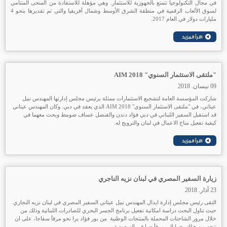
في مجال التكنولوجيا تتمتع بالجهوزية للاستثمار. وهي مؤهلة للاستفادة من المنحى المتنامي
لسوق الألعاب الرقمية في منطقة الشرق الأوسط وشمال أفريقيا والتي تم تقديرها بنحو 4
مليارات دولار في العام 2017.
"ملتقى الاستثمار السنوي" AIM 2018
09 نيسان. 2018
شاركت المؤسسة العامة لتشجيع الاستثمارات ممثلة برئيس مجلس إدارتها المهندس نبيل
عيتاني، في "ملتقى الاستثمار السنوي" AIM 2018 الذي يعقد في دبي. وكان المهندس عيتاني
قد استقبل السفير اللبناني في دبي فؤاد دندن والقنصل عساف ضومط وبحث معهما في
كيفية تفعيل مناخ الاعمال في لبنان والترويج له.
زيارة السفير المصري في لبنان نزيه الناجري
23 آذار. 2018
التقى رئيس مجلس إدارة ايدال المهندس نبيل عيتاني السفير المصري في لبنان نزيه النجاري
حيث تناول البحث دراسة امكانية تفعيل برنامج الجسر البحري للصادرات اللبنانية وذلك من
خلال مرور الشاحنات المحملة بالمنتجات الوطنية من بور فؤاد برا نحو مرفأ سفاجا، على ان
تتجه من هناك بحرا إلى مرفأ ضبا في السعودية.