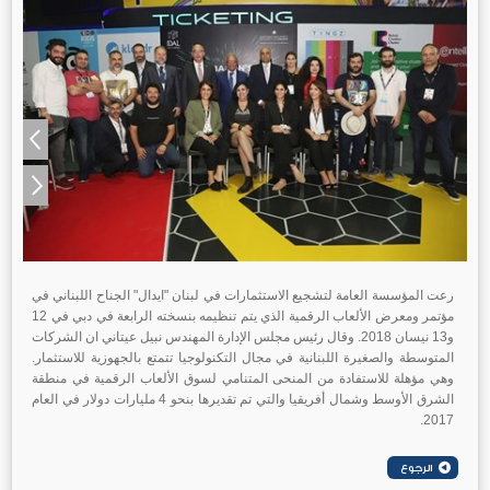
رعت المؤسسة العامة لتشجيع الاستثمارات في لبنان "ايدال" الجناح اللبناني في
مؤتمر ومعرض الألعاب الرقمية الذي يتم تنظيمه بنسخته الرابعة في دبي في 12
و13 نيسان 2018. وقال رئيس مجلس الإدارة المهندس نبيل عيتاني ان الشركات
المتوسطة والصغيرة اللبنانية في مجال التكنولوجيا تتمتع بالجهوزية للاستثمار.
وهي مؤهلة للاستفادة من المنحى المتنامي لسوق الألعاب الرقمية في منطقة
الشرق الأوسط وشمال أفريقيا والتي تم تقديرها بنحو 4 مليارات دولار في العام
2017.