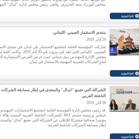
مجلس الوزراء سعد الحريري. والقى رئيس مجلس إدارة "ايدال" الم
نبيل عيتاني كلمة رئيسية في الجلسة الافتتاحية، عبر فيها عن اعتزازه بش
الموهوبين و
متنافساً هم من اللبنانيين. وقد وُزّعت الجوائز على
العربي، 3 منهم لبنانيون، ضمن 3 مسارات للمنافسة.
منتدى الاستثمار الصيني- اللبناني
29 آذار. 2019
شاركت المؤسسة العامة لتشجيع الاستثمار في لبنان في منتدى الاست
الصيني- اللبناني الذي عقد في بيروت في 30 آذار 2019.
مجلس الإدارة المهندس نبيل عيتاني حيث عرض الفرص الاستثمارية الم
أمام الشركات الصينية المهتمة بالاستثمار في لبنان.
وتخلّل المنتدى توقيع مذكرة تفاهم بين المجلس الصيني لتعزيز الت
الدولية واتحاد الغرف اللبنانية لإنشاء مركز التحكيم العربي الصيني. ك
توقيع مذكرة تفاهم أخرى بين المجلس ووزارة الصناعة لتعزيز الاستثم
الصينية في المناطق الصناعية اللبنانية.
الشراكة التي تجمع "ايدال" والمنتدى في إطار مسابقة الشركات
الناشئة العربي
26 آذار. 2019
قد رئيس مجلس إدارة المؤسسة العامة لتشجيع الاستثمارات المهندس 
عيتاني ورئيسة منتدى MIT للشركات الناشئة العربية السيدة ها
مؤتمرا صحافيا مشتركا للإعلان عن الشراكة التي تجمع "ايدال" والمنتد
إطار مسابقة الشركات الناشئة العربية.
وتحدث المهندس عيتاني عن الأهداف المشتركة التي تجمع المؤسسة بم
MIT ومنها: دعم روّاد الأعمال وتوفير شبكات التواصل لهم، ما يعزز 