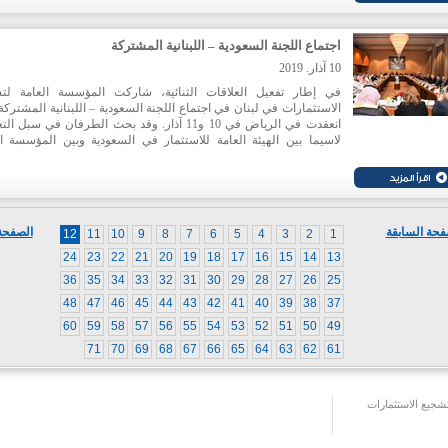
ثقافة ريادة الأعمال والابتكار ويسهم في خلق قصص نجاح جديدة. كما ت
فاضل عن الرؤية المشتركة لدى كل من المنتدى و"ايدال"، مؤكدة
ضرورة الاستثمار في الشباب وفي القطاعات الواعدة، والإضاءة
اجتماع اللجنة السعودية – اللبنانية المشتركة
الفرص الواعدة في لبنان وإبراز الابتكار اللبناني امام كل المستثمري
العالم.
10 آذار. 2019
في إطار تفعيل العلاقات الثنائية، شاركت المؤسسة العامة لت
الاستثمارات في لبنان في اجتماع اللجنة السعودية – اللبنانية المشتركة
انعقدت في الرياض في 10 و11 آذار. وقد بحث الطرفان في سبل ا
لاسيما بين الهيئة العامة للاستثمار في السعودية وبين المؤسسة ال
لتشجيع الاستثمارات في لبنان "ايدال" في إطار مناقشة مشروع بر
تنفيذي بين الهيئتين. كما طرح الجانب اللبناني موضوع الاستثمار الس
في المناطق الحرة لاسيما في المنطقة الاقتصادية الخاصة في طرا
واعرب الجانب السعودي عن استعداده لحث القطاع الخاص على الاست
من الفرص المتاحة.
فحة السابقة
الصفحة 
12
11
10
9
8
7
6
5
4
3
2
1
24
23
22
21
20
19
18
17
16
15
14
13
36
35
34
33
32
31
30
29
28
27
26
25
48
47
46
45
44
43
42
41
40
39
38
37
60
59
58
57
56
55
54
53
52
51
50
49
71
70
69
68
67
66
65
64
63
62
61
جيع الاستثمارات