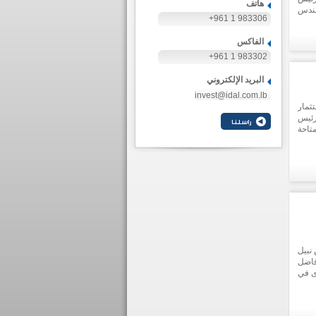
هاتف
هندس
+961 1 983306
بابنا
روح ريادتهم في الأعمال، خصوصا أن 19 من أصل 66 فريقًا
الفاكس
 9 فائزين من العالم
+961 1 983302
البريد الإلكتروني
invest@idal.com.lb
ثمار
 وكانت كلمة لرئيس
تاحة
جارة
ما تم
ارات
نبيل
لة فاضل
ى في
نتدى
تعميم