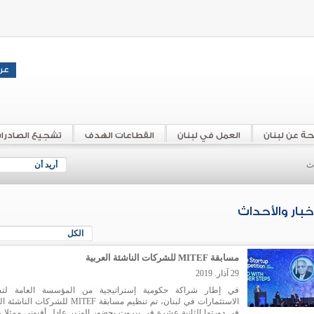
حة عن لبنان
العمل في لبنان
القطاعات الهدف
تشجيع الصادرا
اث
أريد أن
أخبار والأحداث
الكل
مسابقة MITEF للشركات الناشئة العربية
29 آذار. 2019
في إطار شراكة حكومية إستراتيجية من المؤسسة العامة لت
الاستثمارات في لبنان، تم تنظيم مسابقة MITEF للشركات ال
في دورتها الثانية عشرة في بيروت بحضور الوزير عادل أفيوني ممثلا 