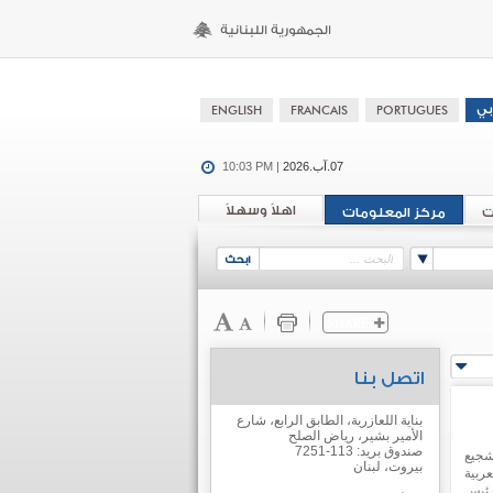
07.آب.2026
10:03 PM |
اهلاً وسهلاً
ت
مركز المعلومات
اتصل بنا
بناية اللعازرية، الطابق الرابع، شارع
الأمير بشير، رياض الصلح
صندوق بريد: 113-7251
شجيع
بيروت، لبنان
ناشئة العربية
رئيس