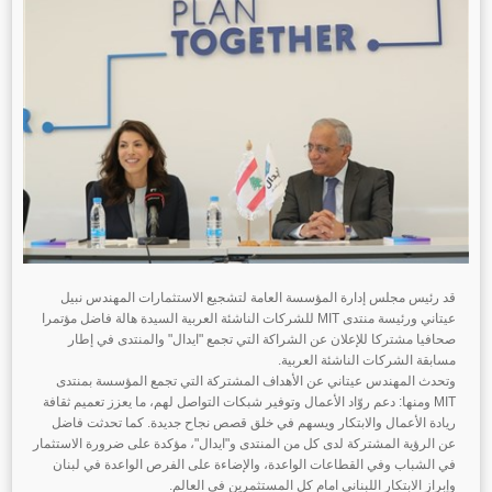
قد رئيس مجلس إدارة المؤسسة العامة لتشجيع الاستثمارات المهندس نبيل
عيتاني ورئيسة منتدى MIT للشركات الناشئة العربية السيدة هالة فاضل مؤتمرا
صحافيا مشتركا للإعلان عن الشراكة التي تجمع "ايدال" والمنتدى في إطار
مسابقة الشركات الناشئة العربية.
وتحدث المهندس عيتاني عن الأهداف المشتركة التي تجمع المؤسسة بمنتدى
MIT ومنها: دعم روّاد الأعمال وتوفير شبكات التواصل لهم، ما يعزز تعميم ثقافة
ريادة الأعمال والابتكار ويسهم في خلق قصص نجاح جديدة. كما تحدثت فاضل
عن الرؤية المشتركة لدى كل من المنتدى و"ايدال"، مؤكدة على ضرورة الاستثمار
في الشباب وفي القطاعات الواعدة، والإضاءة على الفرص الواعدة في لبنان
وإبراز الابتكار اللبناني امام كل المستثمرين في العالم.