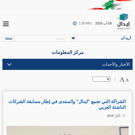
06.آب.2026
1:35 AM |
أريد أن
مركز المعلومات
الشراكة التي تجمع "ايدال" والمنتدى في إطار مسابقة الشركات
الناشئة العربي
26 |
26 |
26 |
آذار
آذار
آذار
2019
2019
2019