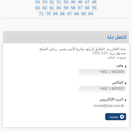
54
53
52
51
50
49
48
47
46
63
62
61
60
59
58
57
56
55
71
70
69
68
67
66
65
64
اتصل بنا
بناية اللعازرية، الطابق الرابع، شارع الأمير بشير، رياض الصلح
صندوق بريد: 113-7251
بيروت، لبنان
هاتف
+961 1 983306
الفاكس
+961 1 983302
البريد الإلكتروني
invest@idal.com.lb