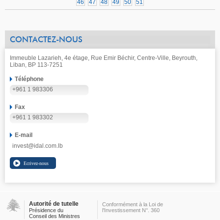
46
47
48
49
50
51
CONTACTEZ-NOUS
Immeuble Lazarieh, 4e étage, Rue Emir Béchir, Centre-Ville, Beyrouth,
Liban, BP 113-7251
Téléphone
+961 1 983306
Fax
+961 1 983302
E-mail
invest@idal.com.lb
Autorité de tutelle
Conformément à la Loi de
Présidence du
l'Investissement N°. 360
Conseil des Ministres