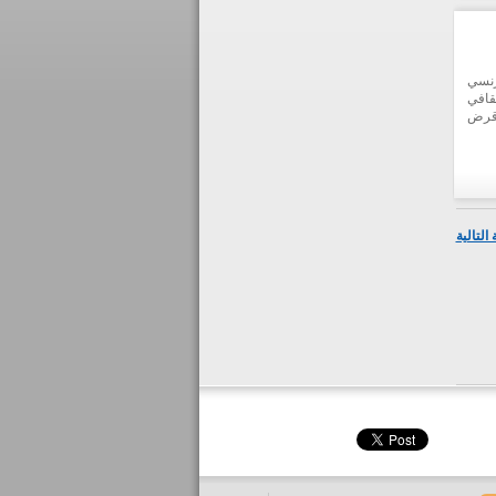
رنسي
قافي
 قرض
التالية