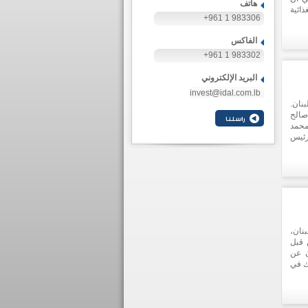
هاتف
ائية
+961 1 983306
نتين
تحوذ
الفاكس
+961 1 983302
البريد الإلكتروني
invest@idal.com.lb
نان.
صالح
محمد
رئيس
ي في
نان،
 قبل
ن عن
ك في
فارة
نانية