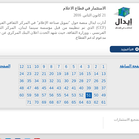
الاستثمار في قطاع الاعلام
21 كانون الثاني. 2016
أدارت ايدال منصة حول "تمويل صناعة الإعلام" في المركز الثقافي الف
(CCF) الذي تم تنظيمه من قبل مؤسسة سينما لبنان، المركز الث
الفرنسي ، ووزارة الثقافة، حيث شهد الحدث اعلان البنك المركزي عن
مدعوم لدعم القطاع.
فحة السابقة
الصفحة 
12
11
10
9
8
7
6
5
4
3
2
1
24
23
22
21
20
19
18
17
16
15
14
13
36
35
34
33
32
31
30
29
28
27
26
25
48
47
46
45
44
43
42
41
40
39
38
37
60
59
58
57
56
55
54
53
52
51
50
49
71
70
69
68
67
66
65
64
63
62
61
جيع الاستثمارات