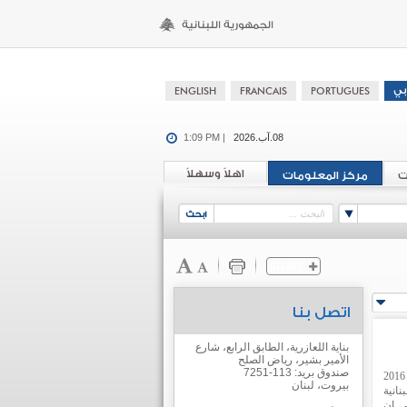
08.آب.2026
1:09 PM |
اهلاً وسهلاً
ت
مركز المعلومات
اتصل بنا
بناية اللعازرية، الطابق الرابع، شارع
الأمير بشير، رياض الصلح
صندوق بريد: 113-7251
نظمت المؤسسة العامة لتشجيع الاستثمارات في لبنان في 12 شباط 2016
بيروت، لبنان
انية
ي ان