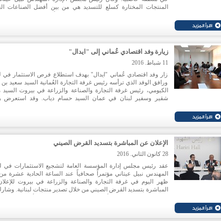
المنتجات المختارة كسلع للتسديد هي من بين أفضل الصناعات الغذ
اللبنانية، لاسيما زيت الزيتون الذي دخل إلى أسواق جديدة خلال الس
الماضيتين، والمعلبات، بما فيها الفاكهة والخضار والمربيات التي تس
على جزء كبير من إجمالي صادرات الصناعات الغذائية.
زيارة وفد اقتصادي عُماني إلى "ايدال"
11 شباط. 2016
زار وفد اقتصادي عُماني "ايدال" بهدف استطلاع فرص الاستثمار في لب
ورافق الوفد الذي ترأسه رئيس غرفة التجارة العُمانية السيد سعيد بن 
الكيومي، رئيس غرفة التجارة والصناعة والزراعة في بيروت السيد 
شقير وسفير لبنان في عمان السيد حسام دياب. وقد استعرض 
مجلس إدارة "ايدال" المهندس نبيل عيتاني ميزات المناخ الاستثمار
لبنان والفرص العديدة المتوافرة في مختلف القطاعات الإنتاجية.
الإعلان عن المباشرة بتسديد القرض الصيني
28 كانون الثاني. 2016
عقد رئيس مجلس إدارة المؤسسة العامة لتشجيع الاستثمارات في لب
المهندس نبيل عيتاني مؤتمراً صحافياً عند الساعة الحادية عشرة من
ظهر اليوم في غرفة التجارة والصناعة والزراعة في بيروت للإعلا
المباشرة بتسديد القرض الصيني من خلال تصدير منتجات لبنانية. وشار
المؤتمر رئيس الغرفة الأستاذ محمد شقير والقائمة بالأعمال في الس
الصينية زانغ فنلينغ في حضور عدد من الهيئات الاقتصادية والشركات اللب
المصدرة وحشد من الإعلاميين.