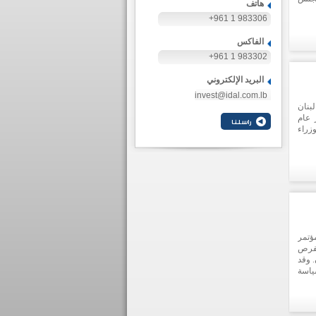
هاتف
+961 1 983306
الفاكس
+961 1 983302
البريد الإلكتروني
invest@idal.com.lb
بنان
 عام
زراء
ؤتمر
لفرص
 وقد
ياسة
بشكل
ناعة
منطقة