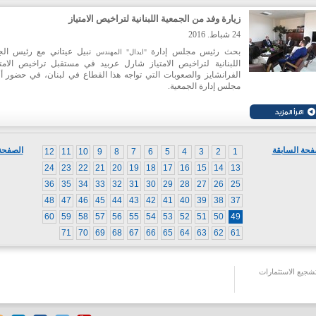
لاسيما بعد أعمال التوسعة التي طالت مرفأها.
زيارة وفد من الجمعية اللبنانية لتراخيص الامتياز
24 شباط. 2016
بحث رئيس مجلس إدارة
نبيل عيتاني مع رئيس الج
"ايدال" المهندس
اللبنانية لتراخيص الامتياز شارل عربيد في مستقبل تراخيص الامتي
الفرانشايز والصعوبات التي تواجه هذا القطاع في لبنان، في حضور أ
مجلس إدارة الجمعية.
فحة السابقة
الصفحة 
12
11
10
9
8
7
6
5
4
3
2
1
24
23
22
21
20
19
18
17
16
15
14
13
36
35
34
33
32
31
30
29
28
27
26
25
48
47
46
45
44
43
42
41
40
39
38
37
60
59
58
57
56
55
54
53
52
51
50
49
71
70
69
68
67
66
65
64
63
62
61
جيع الاستثمارات