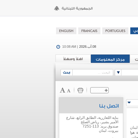
08.آب.2026
10:08 AM |
اهلاً وسهلاً
ت
مركز المعلومات
اتصل بنا
بناية اللعازرية، الطابق الرابع، شارع
الأمير بشير، رياض الصلح
صندوق بريد: 113-7251
بنان
بيروت، لبنان
 هوا
مجلس