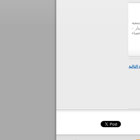
معية
از -
عضاء
التالية