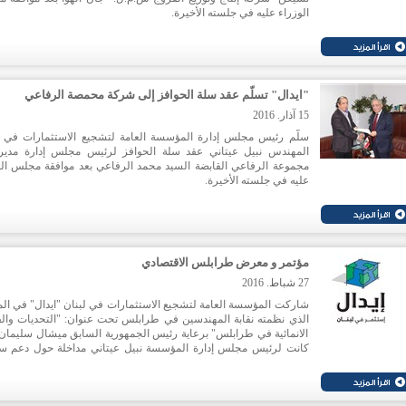
الوزراء عليه في جلسته الأخيرة.
"ايدال" تسلّم عقد سلة الحوافز إلى شركة محمصة الرفاعي
15 آذار. 2016
سلّم رئيس مجلس إدارة المؤسسة العامة لتشجيع الاستثمارات في ل
المهندس نبيل عيتاني عقد سلة الحوافز لرئيس مجلس إدارة مدير
مجموعة الرفاعي القابضة السيد محمد الرفاعي بعد موافقة مجلس الو
عليه في جلسته الأخيرة.
مؤتمر و معرض طرابلس الاقتصادي
27 شباط. 2016
شاركت المؤسسة العامة لتشجيع الاستثمارات في لبنان "ايدال" في الم
الذي نظمته نقابة المهندسين في طرابلس تحت عنوان: "التحديات وا
الانمائية في طرابلس" برعاية رئيس الجمهورية السابق ميشال سليمان.
كانت لرئيس مجلس إدارة المؤسسة نبيل عيتاني مداخلة حول دعم س
وتطوير القطاعات الإنتاحية تحدث فيها عن مقومات منطقة الشمال 
عام والفرص الاستثمارية الواعدة فيها، لاسيما في مجال الزراعة والص
وتكنولوجيا المعلومات. كما تناول موقع المدينة ودورها التجاري في ال