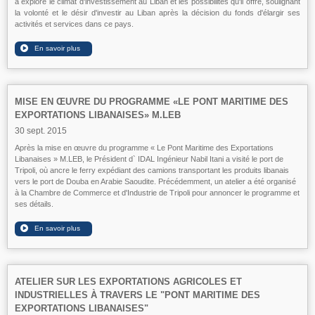
a exploré le climat d'investissement au Liban et les possibilités qu'il offre, soulignant
la volonté et le désir d'investir au Liban après la décision du fonds d'élargir ses
activités et services dans ce pays.
MISE EN ŒUVRE DU PROGRAMME «LE PONT MARITIME DES
EXPORTATIONS LIBANAISES» M.LEB
30 sept. 2015
Après la mise en œuvre du programme « Le Pont Maritime des Exportations
Libanaises » M.LEB, le Président d` IDAL Ingénieur Nabil Itani a visité le port de
Tripoli, où ancre le ferry expédiant des camions transportant les produits libanais
vers le port de Douba en Arabie Saoudite. Précédemment, un atelier a été organisé
à la Chambre de Commerce et d'Industrie de Tripoli pour annoncer le programme et
ses détails.
ATELIER SUR LES EXPORTATIONS AGRICOLES ET
INDUSTRIELLES À TRAVERS LE "PONT MARITIME DES
EXPORTATIONS LIBANAISES"