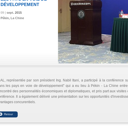
DÉVELOPPEMENT
09 |
09 |
09 |
sept.
sept.
sept.
2015
2015
2015
Pékin, La Chine
AL, représentée par son président Ing. Nabil Itani, a participé à la conférenc
ns les pays en voie de développement" qui a eu lieu à Pékin - La Chine entre 9
ncontré des personnalités économiques et diplomatiques, et pris part aux visites
nférence. Il a également délivré une présentation sur les opportunités d'investi
antages concurentiels.