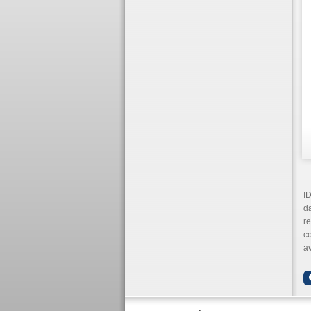
ID
da
re
co
av