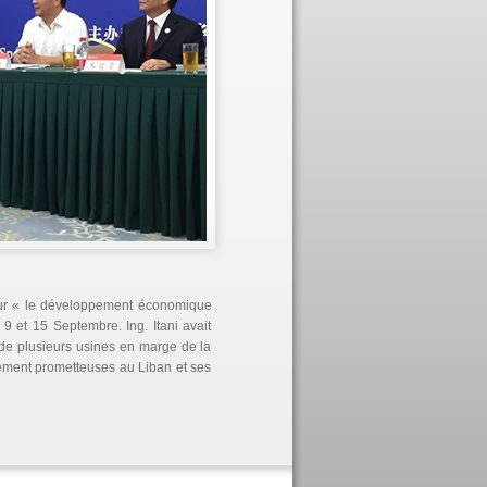
e sur « le développement économique
 et 15 Septembre. Ing. Itani avait
 de plusieurs usines en marge de la
ssement prometteuses au Liban et ses