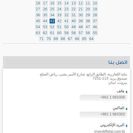
18
17
16
15
14
13
12
11
10
27
26
25
24
23
22
21
20
19
36
35
34
33
32
31
30
29
28
45
44
43
42
41
40
39
38
37
54
53
52
51
50
49
48
47
46
63
62
61
60
59
58
57
56
55
71
70
69
68
67
66
65
64
اتصل بنا
بناية اللعازرية، الطابق الرابع، شارع الأمير بشير، رياض الصلح
صندوق بريد: 113-7251
بيروت، لبنان
هاتف
+961 1 983306
الفاكس
+961 1 983302
البريد الإلكتروني
invest@idal.com.lb