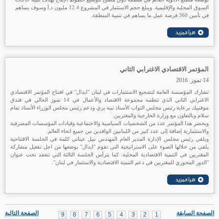
السوق المحلية والإقليمية. ويبلغ حجم الاستثمار في المشروع 12.4 مليون د.أ وسوف يساهم
في تأمين 360 فرصة عمل ما يساهم في تنمية المنطقة.
المؤتمر الاقتصادي الاغترابي الثاني
14 تموز. 2016
تشارك المؤسسة العامة لتشجيع الاستثمارات في لبنان "ايدال" في افتتاح المؤتمر الاقتصادي
الاغترابي الثاني الذي تنظمه مجموعة الاقتصاد والأعمال في 14 تموز الحالي في فندق
موفنبيك برعاية رئيس مجلس النواب الأستاذ نبيه بري ودعم رئيس مجلس الوزراء الأستاذ تمام
سلام وبالتعاون مع وزارة الخارجية والمغتربين.
ويحضر هذا المؤتمر عدد من الشخصيات السياسية والاجتماعية وقيادات المؤسسات المصرفية
والاستثمارية إضافة إلى عدد كبير من اللبنانيين الوافدين من جميع انحاء العالم.
ويلقي رئيس مجلس الإدارة المدير العام المهندس نبيل عيتاني كلمة في الجلسة الافتتاحية
يلقي من خلالها الضوء على الاستراتيجية التي تقوم "ايدال" بوضعها من اجل تفعيل مشاركة
المغتربين في التنمية الاقتصادية المحلية. كما يترأس الجلسة الثالثة التي تنعقد تحت عنوان
"الدور المحوري للمغتربين في دعم التنمية الاقتصادية والاستثمار في لبنان".
الصفحة السابقة
الصفحة التالية
9
8
7
6
5
4
3
2
1