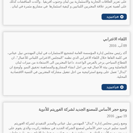
على تعزيز العلاقات التجارية والاستثمارية بين لبنان وجنوب أفريقيا . وأكدت المناقشات كذلك
على أهمية تعزيز علاقة المغتربين اللبنانيين و كيفية استثمارها في مشاريع مثمرة في لبنان .
اللقاء الاغترابي
09 آب. 2016
أكد رئيس مجلس إدارة المؤسسة العامة لتشجيع الاستثمارات في لبنان المهندس نبيل عيتاني،
في كلمة القاها خلال اللقاء الاغترابي الذي نظمه "المجلس الاغترابي اللبناني للأعمال"، ان
القطاع السياحي يزخر بالفرص الواعدة، داعيا المغتربين الى الاستفادة من ميزات لبنان
التفاضلية ومن بيئة الأعمال فيه من اجل انشاء المشاريع والمساهمة تحقيق النمو. وأوضح ان
"ايدال" تعمل على وضع استراتيجية من اجل تفعيل مشاركة المغتربين في التنمية الاقتصادية
المحلية.
وضع حجر الأساس للمصنع الجديد لشركة الغوريتم للأدوية
19 تموز. 2016
وضع رئيس مجلس إدارة "ايدال" المهندس نبيل عيتاني والمدير التنفيذي لشركة الغوريتم
السيد سليم غريب حجر الأساس لمصنع الشركة الجديد في منطقة زكريت والذي يقوم على
توسعة مصنع الأدوية القائم في منطقة ذوق مصبح لتوسيع خطوط الإنتاج بهدف تلبية حاجات