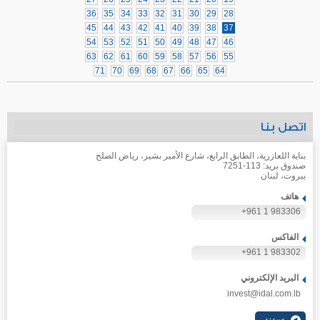
36
35
34
33
32
31
30
29
28
45
44
43
42
41
40
39
38
37
54
53
52
51
50
49
48
47
46
63
62
61
60
59
58
57
56
55
71
70
69
68
67
66
65
64
اتصل بنا
بناية اللعازرية، الطابق الرابع، شارع الأمير بشير، رياض الصلح
صندوق بريد: 113-7251
بيروت، لبنان
هاتف
+961 1 983306
الفاكس
+961 1 983302
البريد الإلكتروني
invest@idal.com.lb