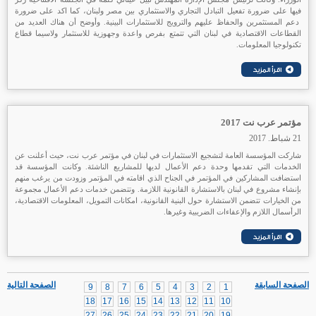
فيها على ضرورة تفعيل التبادل التجاري والاستثماري بين مصر ولبنان، كما اكد على ضرورة
دعم المستثمرين والحفاظ عليهم والترويج للاستثمارات البينية. وأوضح أن هناك العديد من
القطاعات الاقتصادية في لبنان التي تتمتع بفرص واعدة وجهوزية للاستثمار ولاسيما قطاع
تكنولوجيا المعلومات.
مؤتمر عرب نت 2017
21 شباط. 2017
شاركت المؤسسة العامة لتشجيع الاستثمارات في لبنان في مؤتمر عرب نت، حيث أعلنت عن
الخدمات التي تقدمها وحدة دعم الأعمال لديها للمشاريع الناشئة. وكانت المؤسسة قد
استضافت المشاركين في المؤتمر في الجناح الذي اقامته في المؤتمر وزودت من يرغب منهم
بإنشاء مشروع في لبنان بالاستشارة القانونية اللازمة. وتتضمن خدمات دعم الأعمال مجموعة
من الخيارات تتضمن الاستشارة حول البنية القانونية، امكانات التمويل، المعلومات الاقتصادية،
الرأسمال اللازم والإعفاءات الضريبية وغيرها.
الصفحة السابقة
الصفحة التالية
9
8
7
6
5
4
3
2
1
18
17
16
15
14
13
12
11
10
27
26
25
24
23
22
21
20
19