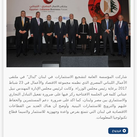
شاركت المؤسسة العامة لتشجيع الاستثمارات في لبنان "ايدال" في ملتقى
الأعمال اللبناني المصري الذي نظمته مجموعة الاقتصاد والأعمال في 23 شباط
2017 برعاية رئيس مجلس الوزراء. وكانت لرئيس مجلس الإدارة المهندس نبيل
عيتاني كلمة في الجلسة الافتتاحية ركز فيها على ضرورة تفعيل التبادل التجاري
والاستثماري بين مصر ولبنان، كما اكد على ضرورة دعم المستثمرين والحفاظ
عليهم والترويج للاستثمارات البينية. وأوضح أن هناك العديد من القطاعات
الاقتصادية في لبنان التي تتمتع بفرص واعدة وجهوزية للاستثمار ولاسيما قطاع
تكنولوجيا المعلومات.