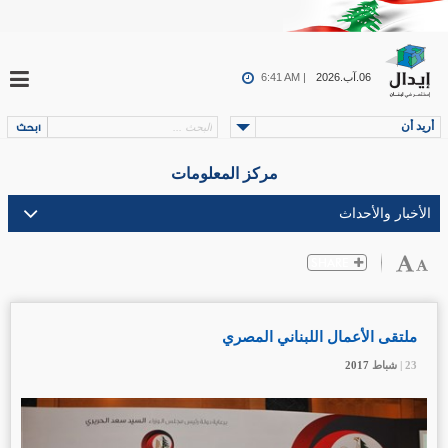
06.آب.2026
6:41 AM |
أريد أن
مركز المعلومات
ملتقى الأعمال اللبناني المصري
23 |
23 |
23 |
شباط
شباط
شباط
2017
2017
2017