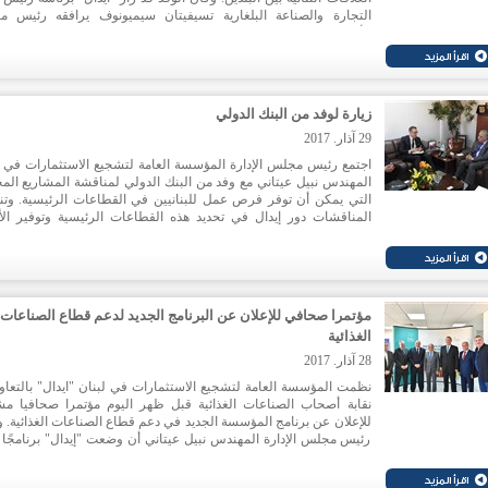
التجارة والصناعة البلغارية تسيفيتان سيميونوف يرافقه رئيس 
الأعمال اللبناني – البلغاري احمد علاء الدين. وعرض المهندس عيتاني 
اللقاء دور لبنان الذي يملك جميع المقومات للعب دور اساسي في م
الشرق الأوسط كقاعدة للأعمال تنطلق منها الشركات الأجنبية إلى
المنطقة، مؤكدا أن انتشار الجاليات اللبنانية في جميع اصقاع العالم 
وصول المنتجات والسلع إلى جميع المناطق في العالم.
زيارة لوفد من البنك الدولي
29 آذار. 2017
اجتمع رئيس مجلس الإدارة المؤسسة العامة لتشجيع الاستثمارات في ل
المهندس نبيل عيتاني مع وفد من البنك الدولي لمناقشة المشاريع المح
التي يمكن أن توفر فرص عمل للبنانيين في القطاعات الرئيسية. وتن
المناقشات دور إيدال في تحديد هذه القطاعات الرئيسية وتوفير الأ
المناسبة لتعزيز خلق فرص العمل، انطلاقا من تقديم إعفاءات ضر
للشركات وصولا إلى دعم تطوير تجمعات اقتصادية.
مؤتمرا صحافي للإعلان عن البرنامج الجديد لدعم قطاع الصناعات
الغذائية
28 آذار. 2017
نظمت المؤسسة العامة لتشجيع الاستثمارات في لبنان "ايدال" بالتعاو
نقابة أصحاب الصناعات الغذائية قبل ظهر اليوم مؤتمرا صحافيا مش
للإعلان عن برنامج المؤسسة الجديد في دعم قطاع الصناعات الغذائية. و
رئيس مجلس الإدارة المهندس نبيل عيتاني أن وضعت "إيدال" برنامجًا ج
متكاملا لتنمية صادرات الصناعات الغذائية اللبنانية يهدف إلى زيادة
صادرات الصناعات الغذائية ورفع قدرتها التنافسية. كما أعلن عن قرار 