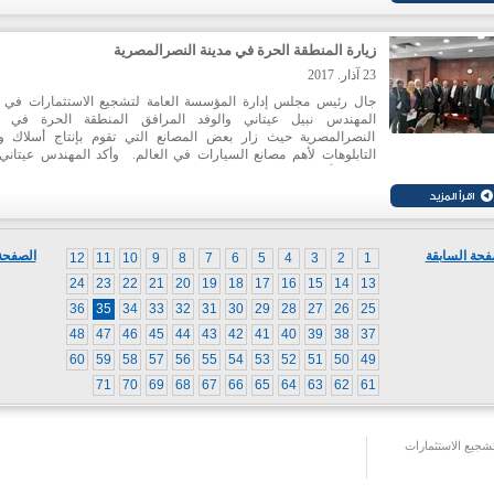
الوزراء بالموافقة على اقتراح المؤسسة القاضي بدعم ثلاثة معارض عا
تشارك فيها الصناعات الغذائية اللبنانية لهذا العام، ألا وهي: غلف فود في
فانسي فود شو في نيويورك، وأنوغا في المانيا. واكد رئيس النقابة 
زيارة المنطقة الحرة في مدينة النصرالمصرية
حطيط إن هذا البرنامج يتيح الفرصة أمام الشركات الصغيرة التي تعان
ارتفاع أكلافها في ما خص المشاركة في المعارض الدولية المتخصصة للت
23 آذار. 2017
في هذه النشاطات والتعريف عن منتجاتها في الأسواق الخارجية وز
جال رئيس مجلس إدارة المؤسسة العامة لتشجيع الاستثمارات في ل
صادراتها.
المهندس نبيل عيتاني والوفد المرافق المنطقة الحرة في م
النصرالمصرية حيث زار بعض المصانع التي تقوم بإنتاج أسلاك وأ
التابلوهات لأهم مصانع السيارات في العالم. وأكد المهندس عيتاني أ
الجولة، أن عمل هذه المناطق الصناعية وميزاتها والبنى التحتية التي ت
تساهم في تعزيز القطاعات الانتاجية وزيادة قدرتها التنافسية لا
الصناعة. وأعلن عن استعداد مصري للتعاون من اجل تعميم هذه التجربة
المناطق اللبنانية.
فحة السابقة
الصفحة 
12
11
10
9
8
7
6
5
4
3
2
1
24
23
22
21
20
19
18
17
16
15
14
13
36
35
34
33
32
31
30
29
28
27
26
25
48
47
46
45
44
43
42
41
40
39
38
37
60
59
58
57
56
55
54
53
52
51
50
49
71
70
69
68
67
66
65
64
63
62
61
جيع الاستثمارات