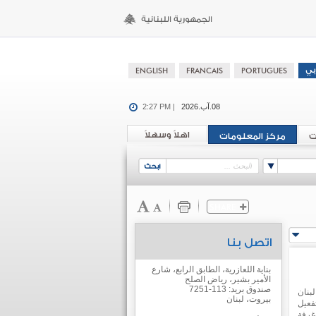
08.آب.2026
2:27 PM |
اهلاً وسهلاً
ت
مركز المعلومات
اتصل بنا
بناية اللعازرية، الطابق الرابع، شارع
الأمير بشير، رياض الصلح
صندوق بريد: 113-7251
بنان
بيروت، لبنان
فعيل
 غرفة