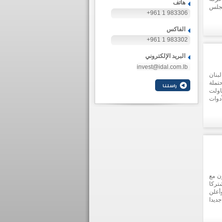
هاتف
مجلس
+961 1 983306
خلال
نطقة
الفاكس
 دول
يعزز
+961 1 983302
البريد الإلكتروني
invest@idal.com.lb
بنان
تملة
اولت
دوات
يبية
ن مع
تركا
أعلن
ديدا
 حجم
مجلس