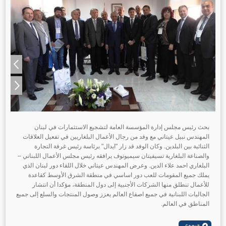
بحث رئيس مجلس إدارة المؤسسة العامة لتشجيع الاستثمارات في لبنان
المهندس نبيل عيتاني مع وفد من رجال الأعمال البلغاريين في تفعيل العلاقات
الثنائية بين البلدين. وكان الوفد قد زار "ايدال" برئاسة رئيس غرفة التجارة
والصناعة البلغارية تسيفيتان سيميونوف يرافقه رئيس مجلس الأعمال اللبناني –
البلغاري احمد علاء الدين. وعرض المهندس عيتاني خلال اللقاء دور لبنان الذي
يملك جميع المقومات للعب دور اساسي في منطقة الشرق الأوسط كقاعدة
للأعمال تنطلق منها الشركات الأجنبية إلى دول المنطقة، مؤكدا أن انتشار
الجاليات اللبنانية في جميع اصقاع العالم يعزز وصول المنتجات والسلع إلى جميع
المناطق في العالم.