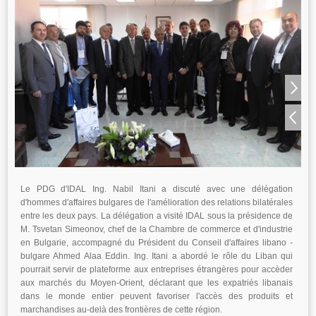
Le PDG d'IDAL Ing. Nabil Itani a discuté avec une délégation
d'hommes d'affaires bulgares de l'amélioration des relations bilatérales
entre les deux pays. La délégation a visité IDAL sous la présidence de
M. Tsvetan Simeonov, chef de la Chambre de commerce et d'industrie
en Bulgarie, accompagné du Président du Conseil d'affaires libano -
bulgare Ahmed Alaa Eddin. Ing. Itani a abordé le rôle du Liban qui
pourrait servir de plateforme aux entreprises étrangères pour accèder
aux marchés du Moyen-Orient, déclarant que les expatriés libanais
dans le monde entier peuvent favoriser l'accès des produits et
marchandises au-delà des frontières de cette région.