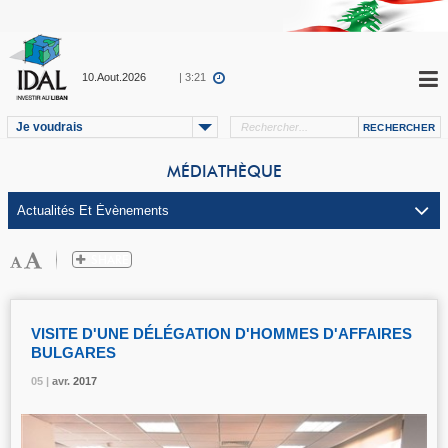
10.Aout.2026
| 3:21
Je voudrais
MÉDIATHÈQUE
VISITE D'UNE DÉLÉGATION D'HOMMES D'AFFAIRES
BULGARES
05 |
05 |
05 |
05 |
avr.
avr.
avr.
avr.
2017
2017
2017
2017