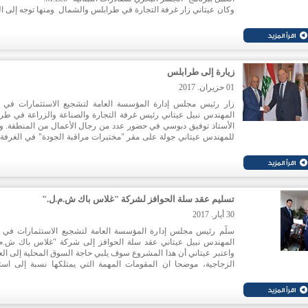
وكان عيتاني زار غرفة التجارة في طرابلس والشمال ومنها توجه إلى ال
حيث جال على عدد من العبارات التي تتحضر لمعاودة العمل وتس
الشحنات المعدّة للتصدير. وقال عيتاني إن برنامج الجسر البحري للصا
اللبنانية له اثر ايجابي على قطاعات متعددة منها: القطاع الزراعي و
الصناعيين وقطاع النقل لاسيما الأسطول البري الذي عاود العمل بعد 
كلي مع اقفال الحدود البرية.
زيارة إلى طرابلس
01 حزيران. 2017
زار رئيس مجلس إدارة المؤسسة العامة لتشجيع الاستثمارات في ل
المهندس نبيل عيتاني رئيس غرفة التجارة والصناعة والزراعة في طر
الأستاذ توفيق دبوسي في حضور عدد من رجال الأعمال من المنطقة. و
للمهندس عيتاني جولة على مقر "مختبرات مراقبة الجودة" في الغرفة
اطلع على معايير الجودة وقواعد سلامة الغذاء العالمية التي يتم تطب
لضمان منتج ذات نوعية عالية. كما زار ورشة تهيئة بنية منشآت م
الصناعات الغذائية في شكا.
تسليم عقد سلة الحوافز لشركة "غلاس باك ش.م.ل."
30 أيار. 2017
سلّم رئيس مجلس إدارة المؤسسة العامة لتشجيع الاستثمارات في ل
المهندس نبيل عيتاني عقد سلة الحوافز إلى شركة "غلاس باك ش.م.
واعتبر عيتاني أن هذا المشروع سوف يلبي حاجة السوق المحلية إلى الع
الزجاجية، موضحا ان المقومات المهمة التي يمتلكها نسبة إلى است
التكنولوجيا المتطورة تؤهله للنمو والتصدير إلى الدول المحيطة. غلاس
هو عبارة عن مصنع يُقام في منطقة تعنايل لإنتاج العبوات الزجاجية. تبلغ