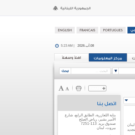
08.آب.2026
5:23 AM |
اهلاً وسهلاً
ت
مركز المعلومات
اتصل بنا
بناية اللعازرية، الطابق الرابع، شارع
الأمير بشير، رياض الصلح
صندوق بريد: 113-7251
بنان
بيروت، لبنان
جديد