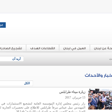
حة عن لبنان
العمل في لبنان
القطاعات الهدف
تشجيع الصادرا
اث
أريد أن
أخبار والأحداث
الكل
زيارة ميناء طرابلس
13 حزيران. 2017
زار رئيس مجلس إدارة المؤسسة العامة لتشجيع الاستثمارات في ل
المهندس نبيل عيتاني مرفأ طرابلس للاطلاع على تحضيرات الجارية لت
العمل ببرنامج "الجسر البحري للصادرات اللبنانية" M.Leb.