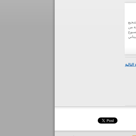
شجيع
ة من
سبوع
تاني
يزخر
التالية