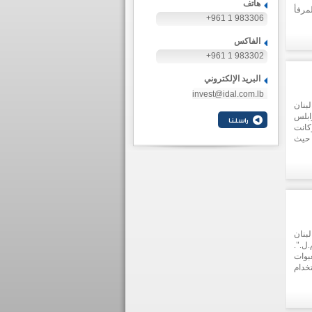
هاتف
مرفأ
+961 1 983306
تقبل
درات
الفاكس
صغار
توقف
+961 1 983302
البريد الإلكتروني
invest@idal.com.lb
بنان
ابلس
كانت
 حيث
يقها
شروع
بنان
ل.".
بوات
خدام
 باك
 قيمة
المشروع الاستثمارية/ 30,446,000/ دولار أميركي، وهو سيوفر عند انجازه 114