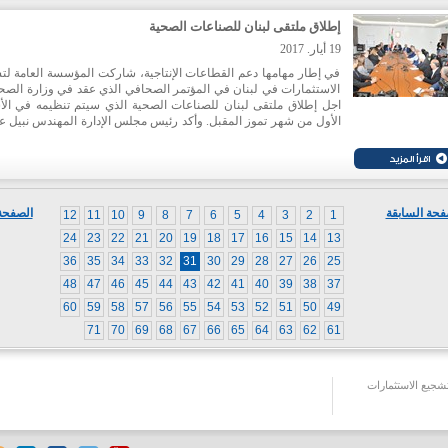
فرصة عمل مباشرة.
إطلاق ملتقى لبنان للصناعات الصحية
19 أيار. 2017
في إطار مهامها دعم القطاعات الإنتاجية، شاركت المؤسسة العامة لت
الاستثمارات في لبنان في المؤتمر الصحافي الذي عقد في وزارة الصح
اجل إطلاق ملتقى لبنان للصناعات الصحية الذي سيتم تنظيمه في الأ
الأول من شهر تموز المقبل. وأكد رئيس مجلس الإدارة المهندس نبيل عي
على ضرورة وضع استراتيجية تساهم في إنماء هذا القطاع الذي 
بالفرص الواعدة.
فحة السابقة
الصفحة 
12
11
10
9
8
7
6
5
4
3
2
1
24
23
22
21
20
19
18
17
16
15
14
13
36
35
34
33
32
31
30
29
28
27
26
25
48
47
46
45
44
43
42
41
40
39
38
37
60
59
58
57
56
55
54
53
52
51
50
49
71
70
69
68
67
66
65
64
63
62
61
جيع الاستثمارات