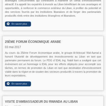
avantages concurrentiels qui contribuent à maintenir un climat d'investissement
attractif. Il a appelé les expatriés à investir au Liban bénéficiant de ses avantages et
opportunités, à renforcer le commerce extérieur du Liban, à profiter du potentiel et
des services fournis par les institutions libanaises et de forger des partenariats
productifs réels entre des institutions étrangères et libanaises.
25ÈME FORUM ÉCONOMIQUE ARABE
03 mai 2017
Au cours du 25ème Forum économique arabe, le groupe Al-Iktissad Wal-Aamal a
honoré l'Autorité de développement des investissements au Liban en tant que
partenaire permanent du forum. Le PDG d`IDAL Ing. Nabil Itani a souligné que cet
évènement est un hommage à IDAL pour les efforts déployés pour accomplir ses
tâches, en termes de promotion du Liban en tant que destination d'investissement
viable dans la région et de soutien des secteurs productifs à travers la promotion de
leurs exportations.
VISITE D'AMBASSADEUR DU RWANDA AU LIBAN