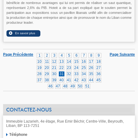
bénéficie de nombreux avantages qui lui ont permis de réaliser un saut quantique,
représentant 2,6% du PIB. Hoteit a de sa part expliqué que le soutien permet la
participation aux expositions sous un pavillon libanais unifié afin de commercialiser
la production de chaque entreprise ainsi que de promouvoir le nom du Liban comme
producteur leader.
Page Précédente
Page Suivante
1
2
3
4
5
6
7
8
9
10
11
12
13
14
15
16
17
18
19
20
21
22
23
24
25
26
27
28
29
30
31
32
33
34
35
36
37
38
39
40
41
42
43
44
45
46
47
48
49
50
51
CONTACTEZ-NOUS
Immeuble Lazarieh, 4e étage, Rue Emir Béchir, Centre-Ville, Beyrouth,
Liban, BP 113-7251
Téléphone