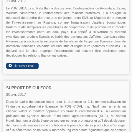
21 avr. 2017
Le PDG d'IDAL, ing. Nabil Itani a discuté avec l'ambassadeur du Rwanda au Liban,
Williams Nkurunziza, le renforcement des relations bilatérales. Il a souligné la
nécessité de prendre des mesures conjointes entre IDAL et l'Agence de promotion
de l`investissement au Rwanda, comme l'organisation d'ateliers économiques
bilatéraux afin d'explorer les possibilités de coopération et de promouvoir et faciliter
les investissements entre les deux pays. Il a appelé à l'ouverture du marché
rwandais aux produits libanais et établir des partenariats d'affaires. L'ambassadeur
Nkurunziza a souligné la nécessité de bénéficier de l'expertise libanaise dans de
nombreux domaines, en particulier l'industrie et l'agriculture (pommes et raisins). Il a
déclaré que le Liban regorge d'opportunités qui peuvent être exploitées pour
développer les relations libano-rwandaises.
SUPPORT DE GULFOOD
20 avr. 2017
Dans le cadre du soutien fourni pour la promotion et à la commercialisation de
l`industrie agroalimentaire libanaise, le PDG d'IDAL Ing. Nabil Itani, a remis un
chèque valant le montant approuvé couvrant la contribution IDAL à Gulfood au
président du Syndicat libanais d`industries agro-alimentaires (SLFI), M. Ahmed
Hoteit. Ing. Itani a déclaré que ce secteur est trop prometteur et qu'il devait disposer
de moyens de soutien afin de contribuer à la promotion de sa production à l'étranger
et à la pénétration de nouveaux marchés. Ing Itani a noté également que ce secteur