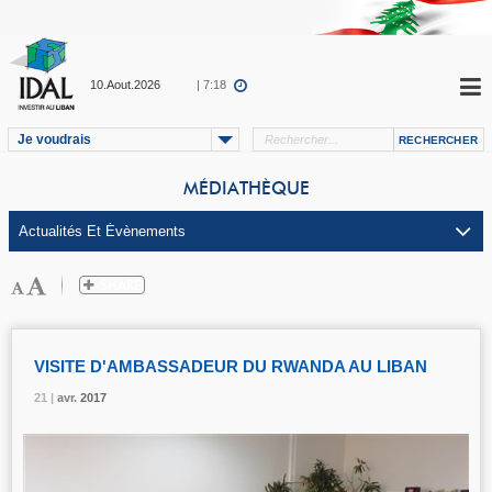
10.Aout.2026
| 7:18
Je voudrais
MÉDIATHÈQUE
VISITE D'AMBASSADEUR DU RWANDA AU LIBAN
21 |
21 |
21 |
avr.
avr.
avr.
2017
2017
2017