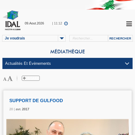
09.Aout.2026
| 11:12
Je voudrais
MÉDIATHÈQUE
SUPPORT DE GULFOOD
20 |
20 |
20 |
avr.
avr.
avr.
2017
2017
2017