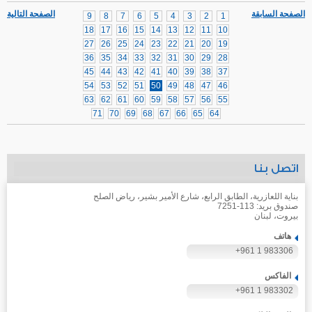
الصفحة السابقة
الصفحة التالية
9
8
7
6
5
4
3
2
1
18
17
16
15
14
13
12
11
10
27
26
25
24
23
22
21
20
19
36
35
34
33
32
31
30
29
28
45
44
43
42
41
40
39
38
37
54
53
52
51
50
49
48
47
46
63
62
61
60
59
58
57
56
55
71
70
69
68
67
66
65
64
اتصل بنا
بناية اللعازرية، الطابق الرابع، شارع الأمير بشير، رياض الصلح
صندوق بريد: 113-7251
بيروت، لبنان
هاتف
+961 1 983306
الفاكس
+961 1 983302