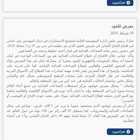
معرض غلفود
19 شباط. 2016
شارك رئيس جلس إدارة المؤسسة العامة لتشجيع الاستثمارات في لبنان المهندس نبيل عيتاني
في افتتاح الجناح اللبناني في معرض غلفود الذي يتم تنظيمه في دبي بين 19 و21 شباط 2016،
في حضور رئيس نقابة الصناعات الغذائية في لبنان أحمد حطيط وحشد من الصناعيين.
وأكد عيتاني خلال الافتتاح أن قطاع الصناعات الغذائية هو من الصناعات الواعدة في لبنان
لاسيما أنه يمتلك المقومات والجهوزية للنمو، معتبرا أن مشاركة لبنان في هذا المعرض تؤكد
على الحضور الإقليمي والعالمي لقطاع الصناعات الغذائية اللبنانية، كما على قدرته على
المنافسة. وأوضح أن هذا المعرض يعتبر نافذة مهمة لصادرات هذا القطاع إلى الأسواق العربية
والعالمية، في ظل الإقبال المتزايد على منتجات المطبخ المتوسطي بشكل عام واللبناني
بشكل خاص، وانتشار الجاليات اللبنانية في عدد كبير من دول المنطقة والعالم.
وأضاف: " يشكل معرض غولفود مركز استقطاب للصناعات الغذائية من جميع أنحاء العالم
وحدثا سنويا بارزا في المنطقة. وقد بدأ لبنان يأخذ دوره في الأسواق الإقليمية والعالمية تماشيا
مع النمو الذي يحققه قطاع الصناعات الغذائية سواء على صعيد جودة الإنتاج أو التوضيب أو
التصدير".
يُذكر أن معرض غولفود الذي يستضيف سنويا ما يزيد عن 5 ألاف عارض - صناعي في مجال
الصناعات الغذائية والمشروبات، كما يستقبل 90 ألف زائر من 160 دولة من حول العالم. قد
شارك في المعرض هذا العام 53 منتجا لبنانيا منهم 40 داخل الجناح اللبناني، و13 في أجنحة
قطاعية.