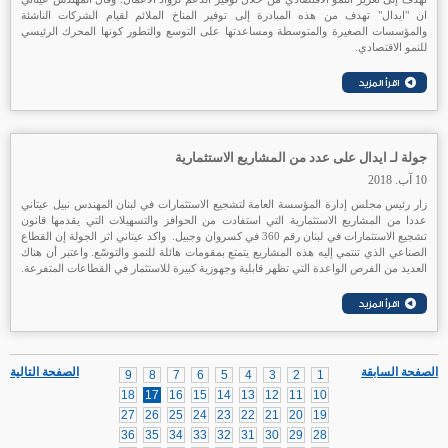
ان "ايدال" تهدف من هذه المبادرة إلى توفير المناخ الملائم لقيام الشركات الناشئة
والمؤسسات الصغيرة والمتوسطة ومساعدتها على التوسع والتطور كونها المحرك الرئيسي
للنمو الاقتصادي.
جولة لـ ايدال على عدد من المشاريع الاستثمارية
10 آب. 2018
زار رئيس مجلس إدارة المؤسسة العامة لتشجيع الاستثمارات في لبنان المهندس نبيل عيتاني
عددا من المشاريع الاستثمارية التي استفادت من الحوافز والتسهيلات التي يقدمها قانون
تشجيع الاستثمارات في لبنان رقم 360 في كسروان وجبيل. واكد عيتاني اثر الجولة إن القطاع
الصناعي الذي تنتمي إليه هذه المشاريع يتمتع بمقومات هائلة للنمو والتوسّع. واعتبر أن هناك
العديد من الفرص الواعدة التي تظهر قابلية وجهوزية كبيرة للاستثمار في القطاعات المتفرعة.
الصفحة السابقة
الصفحة التالية
9
8
7
6
5
4
3
2
1
18
17
16
15
14
13
12
11
10
27
26
25
24
23
22
21
20
19
36
35
34
33
32
31
30
29
28