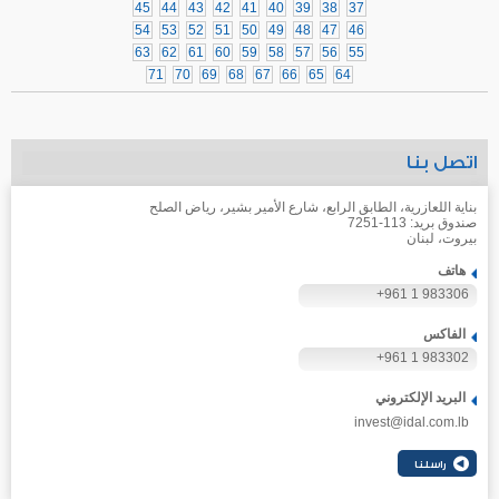
45
44
43
42
41
40
39
38
37
54
53
52
51
50
49
48
47
46
63
62
61
60
59
58
57
56
55
71
70
69
68
67
66
65
64
اتصل بنا
بناية اللعازرية، الطابق الرابع، شارع الأمير بشير، رياض الصلح
صندوق بريد: 113-7251
بيروت، لبنان
هاتف
+961 1 983306
الفاكس
+961 1 983302
البريد الإلكتروني
invest@idal.com.lb