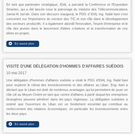
En tant que partenaire stratégique, IDAL a parrainé la Conférence et l'Exposition
Smartex, qui a été lancée sous le patronage du ministre des Télécommunications
Jamal Al Jarrah. Dans son discours inaugural, le PDG d`IDAL Ing. Nabil Itani s'est
concentré sur l'importance du secteur des TIC et son rôle dans le développement
des secteurs productifs. Il a également abordé l'innovation, l'esprit d'entreprise et le
rôle des jeunes dans le lancement d'idées créatives et la transformation de ces
idées en projets.
VISITE D'UNE DÉLÉGATION D'HOMMES D'AFFAIRES SUÉDOIS
10 mai 2017
Une délégation d'hommes d'affaires suédois a visité le PDG d'IDAL Ing. Nabil Itani
pour explorer le climat des investissements et des affaires au Liban. Eng. Itani a
déclaré que le Liban est doté de nombreux avantages qui lui permettent de jouer un
rôle clé au Moyen-Orient en tant que centre d'affaires à partir duquel les entreprises
étrangères peuvent pénétrer dans les pays régionaux. La délégation suédoise a
estimé que l'ouverture du Liban est un fondement essentiel qui contribue au
renforcement des relations économiques, en particulier les investissements entre
les deux pays.