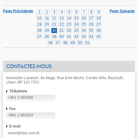
Page Précédente
Page Suivante
1
2
3
4
5
6
7
8
9
10
11
12
13
14
15
16
17
18
19
20
21
22
23
24
25
26
27
28
29
30
31
32
33
34
35
36
37
38
39
40
41
42
43
44
45
46
47
48
49
50
51
CONTACTEZ-NOUS
Immeuble Lazarieh, 4e étage, Rue Emir Béchir, Centre-Ville, Beyrouth,
Liban, BP 113-7251
Téléphone
+961 1 983306
Fax
+961 1 983302
E-mail
invest@idal.com.lb