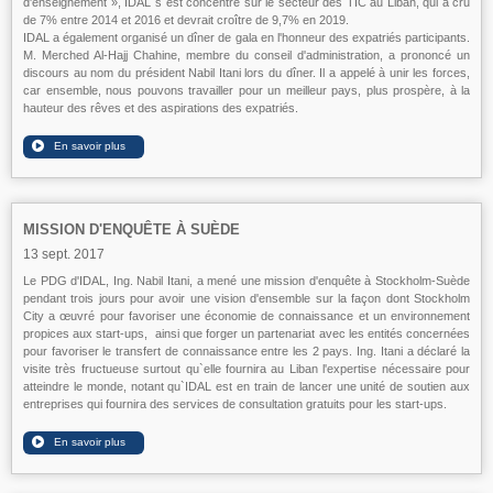
d'enseignement », IDAL s`est concentré sur le secteur des TIC au Liban, qui a cru
de 7% entre 2014 et 2016 et devrait croître de 9,7% en 2019.
IDAL a également organisé un dîner de gala en l'honneur des expatriés participants.
M. Merched Al-Hajj Chahine, membre du conseil d'administration, a prononcé un
discours au nom du président Nabil Itani lors du dîner. Il a appelé à unir les forces,
car ensemble, nous pouvons travailler pour un meilleur pays, plus prospère, à la
hauteur des rêves et des aspirations des expatriés.
MISSION D'ENQUÊTE À SUÈDE
13 sept. 2017
Le PDG d'IDAL, Ing. Nabil Itani, a mené une mission d'enquête à Stockholm-Suède
pendant trois jours pour avoir une vision d'ensemble sur la façon dont Stockholm
City a œuvré pour favoriser une économie de connaissance et un environnement
propices aux start-ups, ainsi que forger un partenariat avec les entités concernées
pour favoriser le transfert de connaissance entre les 2 pays. Ing. Itani a déclaré la
visite très fructueuse surtout qu`elle fournira au Liban l'expertise nécessaire pour
atteindre le monde, notant qu`IDAL est en train de lancer une unité de soutien aux
entreprises qui fournira des services de consultation gratuits pour les start-ups.