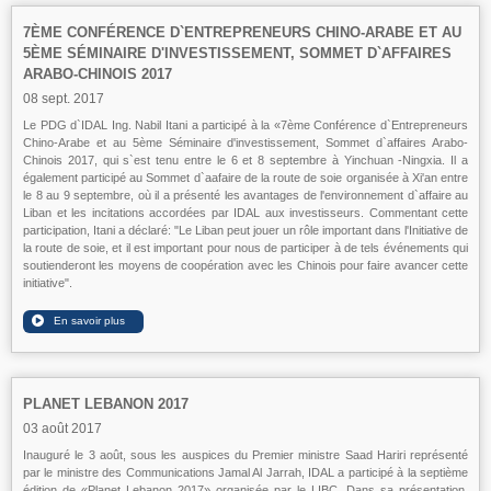
7ÈME CONFÉRENCE D`ENTREPRENEURS CHINO-ARABE ET AU
5ÈME SÉMINAIRE D'INVESTISSEMENT, SOMMET D`AFFAIRES
ARABO-CHINOIS 2017
08 sept. 2017
Le PDG d`IDAL Ing. Nabil Itani a participé à la «7ème Conférence d`Entrepreneurs
Chino-Arabe et au 5ème Séminaire d'investissement, Sommet d`affaires Arabo-
Chinois 2017, qui s`est tenu entre le 6 et 8 septembre à Yinchuan -Ningxia. Il a
également participé au Sommet d`aafaire de la route de soie organisée à Xi'an entre
le 8 au 9 septembre, où il a présenté les avantages de l'environnement d`affaire au
Liban et les incitations accordées par IDAL aux investisseurs. Commentant cette
participation, Itani a déclaré: "Le Liban peut jouer un rôle important dans l'Initiative de
la route de soie, et il est important pour nous de participer à de tels événements qui
soutienderont les moyens de coopération avec les Chinois pour faire avancer cette
initiative".
PLANET LEBANON 2017
03 août 2017
Inauguré le 3 août, sous les auspices du Premier ministre Saad Hariri représenté
par le ministre des Communications Jamal Al Jarrah, IDAL a participé à la septième
édition de «Planet Lebanon 2017» organisée par le LIBC. Dans sa présentation,