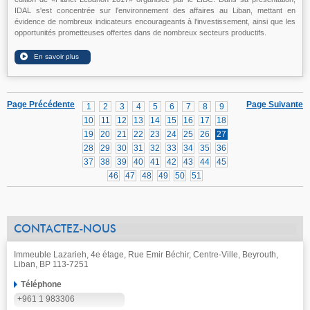
IDAL s'est concentrée sur l'environnement des affaires au Liban, mettant en
évidence de nombreux indicateurs encourageants à l'investissement, ainsi que les
opportunités prometteuses offertes dans de nombreux secteurs productifs.
Page Précédente
Page Suivante
1
2
3
4
5
6
7
8
9
10
11
12
13
14
15
16
17
18
19
20
21
22
23
24
25
26
27
28
29
30
31
32
33
34
35
36
37
38
39
40
41
42
43
44
45
46
47
48
49
50
51
CONTACTEZ-NOUS
Immeuble Lazarieh, 4e étage, Rue Emir Béchir, Centre-Ville, Beyrouth,
Liban, BP 113-7251
Téléphone
+961 1 983306