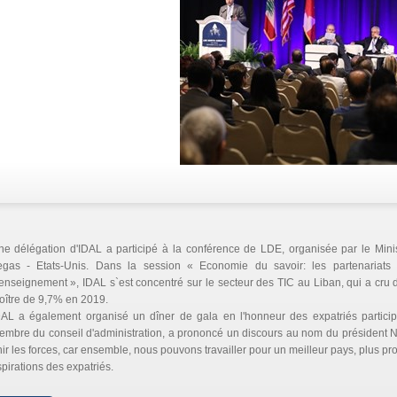
e délégation d'IDAL a participé à la conférence de LDE, organisée par le Minis
egas - Etats-Unis. Dans la session « Economie du savoir: les partenariats p
enseignement », IDAL s`est concentré sur le secteur des TIC au Liban, qui a cru 
oître de 9,7% en 2019.
DAL a également organisé un dîner de gala en l'honneur des expatriés partici
mbre du conseil d'administration, a prononcé un discours au nom du président Nabi
ir les forces, car ensemble, nous pouvons travailler pour un meilleur pays, plus pr
pirations des expatriés.