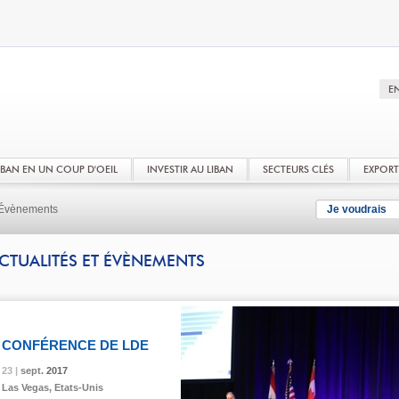
LIBAN EN UN COUP D'OEIL
INVESTIR AU LIBAN
SECTEURS CLÉS
EXPOR
t Évènements
Je voudrais
CTUALITÉS ET ÉVÈNEMENTS
CONFÉRENCE DE LDE
23 |
23 |
23 |
sept.
sept.
sept.
2017
2017
2017
Las Vegas, Etats-Unis