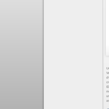
Un
V
d'
cr
I
me
un
as