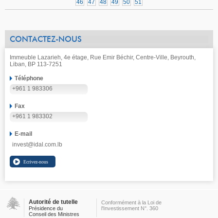
46
47
48
49
50
51
CONTACTEZ-NOUS
Immeuble Lazarieh, 4e étage, Rue Emir Béchir, Centre-Ville, Beyrouth,
Liban, BP 113-7251
Téléphone
+961 1 983306
Fax
+961 1 983302
E-mail
invest@idal.com.lb
Autorité de tutelle
Conformément à la Loi de
Présidence du
l'Investissement N°. 360
Conseil des Ministres