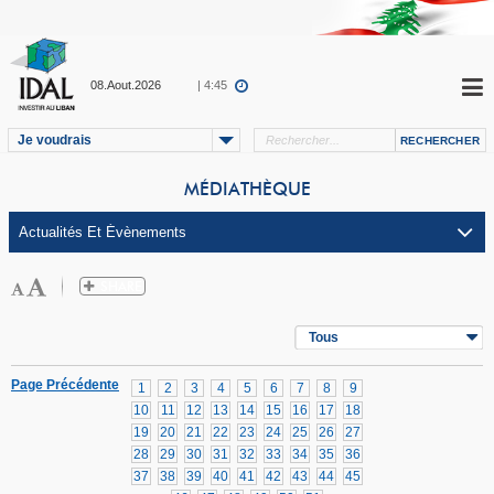
08.Aout.2026
| 4:45
Je voudrais
MÉDIATHÈQUE
Tous
Page Précédente
1
2
3
4
5
6
7
8
9
10
11
12
13
14
15
16
17
18
19
20
21
22
23
24
25
26
27
28
29
30
31
32
33
34
35
36
37
38
39
40
41
42
43
44
45