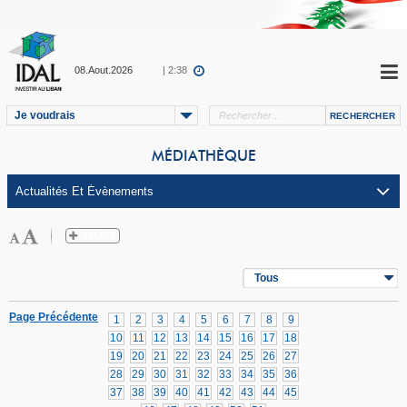
08.Aout.2026
| 2:38
Je voudrais
MÉDIATHÈQUE
Tous
Page Précédente
1
2
3
4
5
6
7
8
9
10
11
12
13
14
15
16
17
18
19
20
21
22
23
24
25
26
27
28
29
30
31
32
33
34
35
36
37
38
39
40
41
42
43
44
45