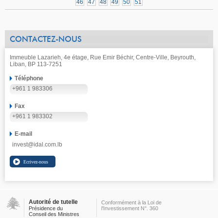
46
47
48
49
50
51
CONTACTEZ-NOUS
Immeuble Lazarieh, 4e étage, Rue Emir Béchir, Centre-Ville, Beyrouth,
Liban, BP 113-7251
Téléphone
+961 1 983306
Fax
+961 1 983302
E-mail
invest@idal.com.lb
Autorité de tutelle
Conformément à la Loi de
Présidence du
l'Investissement N°. 360
Conseil des Ministres