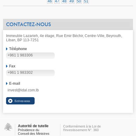
46
47
48
49
50
51
CONTACTEZ-NOUS
Immeuble Lazarieh, 4e étage, Rue Emir Béchir, Centre-Ville, Beyrouth,
Liban, BP 113-7251
Téléphone
+961 1 983306
Fax
+961 1 983302
E-mail
invest@idal.com.lb
Autorité de tutelle
Conformément à la Loi de
Présidence du
l'Investissement N°. 360
Conseil des Ministres