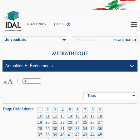
07.Aout.2026
| 22:09
Je voudrais
MÉDIATHÈQUE
Tous
Page Précédente
1
2
3
4
5
6
7
8
9
10
11
12
13
14
15
16
17
18
19
20
21
22
23
24
25
26
27
28
29
30
31
32
33
34
35
36
37
38
39
40
41
42
43
44
45