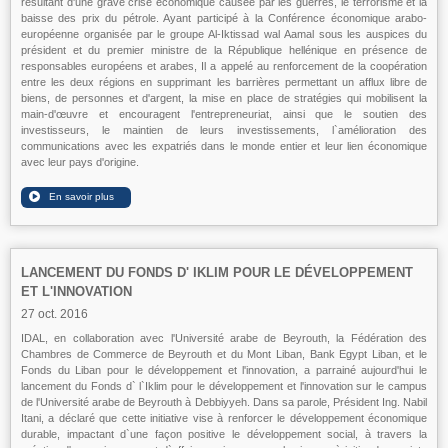
résultant d'une grave crise économique causée par les guerres, le terrorisme et la
baisse des prix du pétrole. Ayant participé à la Conférence économique arabo-
européenne organisée par le groupe Al-Iktissad wal Aamal sous les auspices du
président et du premier ministre de la République hellénique en présence de
responsables européens et arabes, Il a appelé au renforcement de la coopération
entre les deux régions en supprimant les barrières permettant un afflux libre de
biens, de personnes et d'argent, la mise en place de stratégies qui mobilisent la
main-d'œuvre et encouragent l'entrepreneuriat, ainsi que le soutien des
investisseurs, le maintien de leurs investissements, l`amélioration des
communications avec les expatriés dans le monde entier et leur lien économique
avec leur pays d'origine.
LANCEMENT DU FONDS D' IKLIM POUR LE DÉVELOPPEMENT
ET L'INNOVATION
27 oct. 2016
IDAL, en collaboration avec l'Université arabe de Beyrouth, la Fédération des
Chambres de Commerce de Beyrouth et du Mont Liban, Bank Egypt Liban, et le
Fonds du Liban pour le développement et l'innovation, a parrainé aujourd'hui le
lancement du Fonds d` l`Iklim pour le développement et l'innovation sur le campus
de l'Université arabe de Beyrouth à Debbiyyeh. Dans sa parole, Président Ing. Nabil
Itani, a déclaré que cette initiative vise à renforcer le développement économique
durable, impactant d`une façon positive le développement social, à travers la