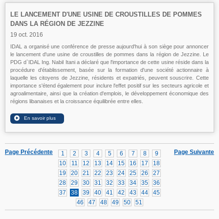
LE LANCEMENT D'UNE USINE DE CROUSTILLES DE POMMES
DANS LA RÉGION DE JEZZINE
19 oct. 2016
IDAL a organisé une conférence de presse aujourd'hui à son siège pour annoncer
le lancement d'une usine de croustilles de pommes dans la région de Jezzine. Le
PDG d`IDAL Ing. Nabil Itani a déclaré que l'importance de cette usine réside dans la
procédure d'établissement, basée sur la formation d'une société actionnaire à
laquelle les citoyens de Jezzine, résidents et expatriés, peuvent souscrire. Cette
importance s'étend également pour inclure l'effet positif sur les secteurs agricole et
agroalimentaire, ainsi que la création d'emplois, le développement économique des
régions libanaises et la croissance équilibrée entre elles.
Page Précédente
Page Suivante
1
2
3
4
5
6
7
8
9
10
11
12
13
14
15
16
17
18
19
20
21
22
23
24
25
26
27
28
29
30
31
32
33
34
35
36
37
38
39
40
41
42
43
44
45
46
47
48
49
50
51