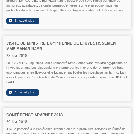
produit). Le PDG d'IDAL Ing. Nabil Itani, a déclaré que cette région bénéficie de
nombreux avantages, ce qui lui permet d'émerger sur le plan économique, en
particulier dans le domaine de l'agriculture, de l'agroalimentaire et de l'écotourisme.
VISITE DE MINISTRE ÉGYPTIENNE DE L'INVESTISSEMENT
MME SAHAR NASR
23 févr. 2018
Le PDG d'IDAL Ing. Nabil Itani a rencontré Mme Sahar Nasr, ministre égyptienne de
l'Investissement. Les discussions ont porté sur les moyens de renforcer les liens
économiques entre l'Egypte et le Liban, en particulier les investissements. Ing. Itani
a mis le point sur l'amélioration du Mémorandum de coopération signé entre IDAL et
GAFI.
CONFÉRENCE ARABNET 2018
20 févr. 2018
IDAL a participé à la conférence Arabnet, où elle a promu les services de l`unité de
soutien aux entreprises (BSU) pour les startups. Sur son stand, IDAL a fourni des