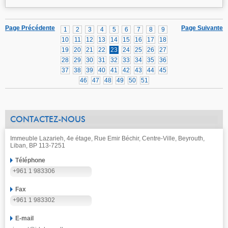
Page Précédente
Page Suivante
1
2
3
4
5
6
7
8
9
10
11
12
13
14
15
16
17
18
19
20
21
22
23
24
25
26
27
28
29
30
31
32
33
34
35
36
37
38
39
40
41
42
43
44
45
46
47
48
49
50
51
CONTACTEZ-NOUS
Immeuble Lazarieh, 4e étage, Rue Emir Béchir, Centre-Ville, Beyrouth,
Liban, BP 113-7251
Téléphone
+961 1 983306
Fax
+961 1 983302
E-mail