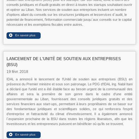
conseils juridiques et d'audit gratuits en direct à toutes les startups souhaitant ouvrir
et opérer au Liban. Nos services de soutien aux entreprises incluent un nombre
d'options allant du conseils sur les structures juridiques et lesservices d`audit, le
potentiel de financement, l'information commerciale jusqu`aux conseils sur le capital
nécessaire et les exemptions fiscales entre autres.
LANCEMENT DE L'UNITÉ DE SOUTIEN AUX ENTREPRISES
(BSU)
19 févr. 2018
IDAL a annoncé le lancement de l'Unité de soutien aux entreprises (BSU) en
présence du Premier ministre et sous son patronage. Le PDG d'IDAL ing. Nabil Itani
a déclaré que l'unité est a été établie face au besoin urgent de la communauté des
affaires et sera la première de son genre dans le cadre d'une entité
gouvernementale au Liban, fournissant des conseils juridiques gratuits et des
services financiers aux start-ups, permettant à leurs propriétaires de se baser sur
des fondamentaux juridiques et scientifiques solides, ce qui renforcera l'esprit
d'entreprise et l'attractivité du climat d'investissement. Il a également annoncé
l`expansion prochaine de la BSU dans toutes les régions libanaises, afin que les
investisseurs et les entrepreneurs puissent en bénéficier où qu'ils se trouvent.